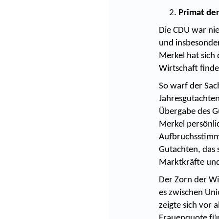
Primat der
Die CDU war nie
und insbesonder
Merkel hat sich 
Wirtschaft find
So warf der Sac
Jahresgutachten 
Übergabe des Gu
Merkel persönlic
Aufbruchsstimmun
Gutachten, das s
Marktkräfte und
Der Zorn der Wi
es zwischen Uni
zeigte sich vor 
Frauenquote für