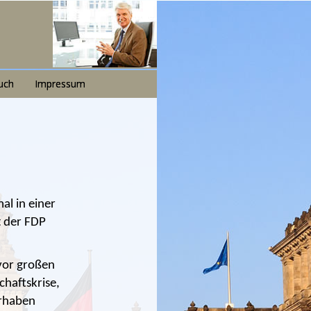
uch
Impressum
al in einer
t der FDP
 vor großen
haftskrise,
orhaben