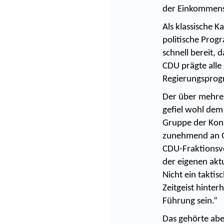
der Einkommenst
Als klassische K
politische Prog
schnell bereit,
CDU prägte alle 
Regierungspro
Der über mehrer
gefiel wohl dem 
Gruppe der Kons
zunehmend an Ge
CDU-Fraktionsvo
der eigenen aktu
Nicht ein taktis
Zeitgeist hinter
Führung sein.“
Das gehörte ab