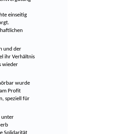
te einseitig
orgt.
haftlichen
en und der
 ihr Verhältnis
s wieder
rhörbar wurde
 am Profit
 speziell für
 unter
werb
 Solidarität