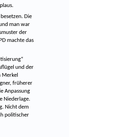
plaus.
 besetzen. Die
, und man war
nsmuster der
 SPD machte das
tisierung“
sflügel und der
a Merkel
gner, früherer
Die Anpassung
ie Niederlage.
ng. Nicht dem
h politischer