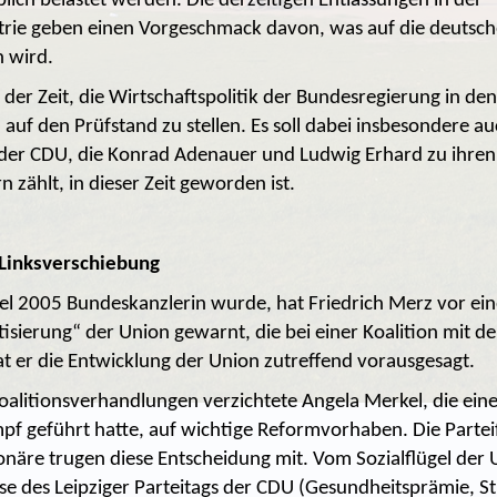
lich belastet werden. Die derzeitigen Entlassungen in der
rie geben einen Vorgeschmack davon, was auf die deutsche
 wird.
n der Zeit, die Wirtschaftspolitik der Bundesregierung in den
auf den Prüfstand zu stellen. Es soll dabei insbesondere a
der CDU, die Konrad Adenauer und Ludwig Erhard zu ihren
zählt, in dieser Zeit geworden ist.
 Linksverschiebung
el 2005 Bundeskanzlerin wurde, hat Friedrich Merz vor ein
isierung“ der Union gewarnt, die bei einer Koalition mit de
t er die Entwicklung der Union zutreffend vorausgesagt.
oalitionsverhandlungen verzichtete Angela Merkel, die ein
f geführt hatte, auf wichtige Reformvorhaben. Die Parte
onäre trugen diese Entscheidung mit. Vom Sozialflügel der 
e des Leipziger Parteitags der CDU (Gesundheitsprämie, Stu