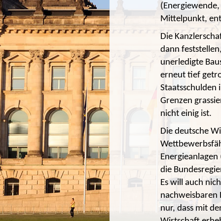
(Energiewende, 
Mittelpunkt, en
Die Kanzlerscha
dann feststellen
unerledigte Bau
erneut tief getr
Staatsschulden 
Grenzen grassie
nicht einig ist.
Die deutsche Wir
Wettbewerbsfähig
Energieanlagen (
die Bundesregie
Es will auch nic
nachweisbaren B
nur, dass mit d