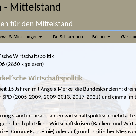
 - Mittelstand
nen für den Mittelstand
ews & Mitteilungen
Dr. Schlarmann
Bücher
Gästeb
´sche Wirtschaftspolitik
06
(
2850 x gelesen
)
kel´sche Wirtschaftspolitik
 seit 15 Jahren mit Angela Merkel die Bundeskanzlerin: dreim
er SPD (2005-2009, 2009-2013, 2017-2021) und einmal mi
rung stand in diesen Jahren wirtschaftspolitisch mehrfach
en: durch plötzliche Wirtschaftskrisen (Banken- und Wirtsc
rise, Corona-Pandemie) oder aufgrund politischer Megav