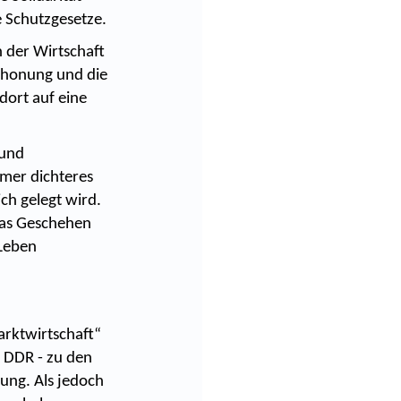
e Schutzgesetze.
 der Wirtschaft
chonung und die
dort auf eine
 und
mmer dichteres
ch gelegt wird.
 das Geschehen
 Leben
arktwirtschaft“
r DDR - zu den
ung. Als jedoch