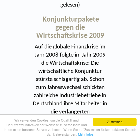
gelesen
)
Konjunkturpakete
gegen die
Wirtschaftskrise 2009
Auf die globale Finanzkrise im
Jahr 2008 folgte im Jahr 2009
die Wirtschaftskrise: Die
wirtschaftliche Konjunktur
stürzte schlagartig ab. Schon
zum Jahreswechsel schickten
zahlreiche Industriebetriebe in
Deutschland ihre Mitarbeiter in
die verlängerten
Weihnachtsferien. Im Januar
Wir verwenden Cookies, um die Qualität und
Zustimmen
Benutzerfreundlichkeit der Webseite zu verbessern und
2009 ging die deutsche
Ihnen einen besseren Service zu bieten. Wenn Sie auf Zustimmen klicken, erklären Sie sich
damit einverstanden.
Mehr Infos
Industrieproduktion im