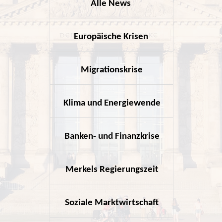
Alle News
hier klicke
Europäische Krisen
hier klicke
Migrationskrise
hier klicke
Klima und Energiewende
hier klicke
Banken- und Finanzkrise
hier klicke
Merkels Regierungszeit
hier klicke
Soziale Marktwirtschaft
hier klicke