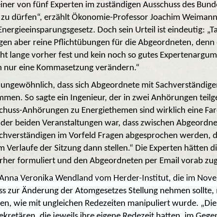
s einer von fünf Experten im zuständigen Ausschuss des Bun
zu dürfen“, erzählt Ökonomie-Professor Joachim Weimann,
rgieeinsparungsgesetz. Doch sein Urteil ist eindeutig: „Ta
en aber reine Pflichtübungen für die Abgeordneten, denn
eht lange vorher fest und kein noch so gutes Expertenargu
ch nur eine Kommasetzung verändern.“
ht ungewöhnlich, dass sich Abgeordnete mit Sachverständig
mmen. So sagte ein Ingenieur, der in zwei Anhörungen te
schuss-Anhörungen zu Energiethemen sind wirklich eine Far
u der beiden Veranstaltungen war, dass zwischen Abgeordn
hverständigen im Vorfeld Fragen abgesprochen werden, d
 Verlaufe der Sitzung dann stellen.“ Die Experten hätten 
rher formuliert und den Abgeordneten per Email vorab zuge
n Anna Veronika Wendland vom Herder-Institut, die im No
 zur Änderung der Atomgesetzes Stellung nehmen sollte, 
n, wie mit ungleichen Redezeiten manipuliert wurde. „Di
ekretären, die jeweils ihre eigene Redezeit hatten, im Gege