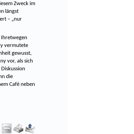
 diesem Zweck im
n längst
ert – „nur
. Ihretwegen
ny vermutete
nheit gewusst,
y vor, als sich
e Diskussion
nn die
inem Café neben