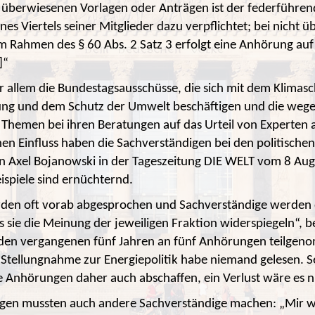
überwiesenen Vorlagen oder Anträgen ist der federführen
nes Viertels seiner Mitglieder dazu verpflichtet; bei nicht 
 Rahmen des § 60 Abs. 2 Satz 3 erfolgt eine Anhörung auf
]“
r allem die Bundestagsausschüsse, die sich mit dem Klimasc
ung und dem Schutz der Umwelt beschäftigen und die wege
 Themen bei ihren Beratungen auf das Urteil von Experten
hen Einfluss haben die Sachverständigen bei den politische
on Axel Bojanowski in der Tageszeitung DIE WELT vom 8 Au
ispiele sind ernüchternd.
rden oft vorab abgesprochen und Sachverständige werden
 sie die Meinung der jeweiligen Fraktion widerspiegeln“, be
n den vergangenen fünf Jahren an fünf Anhörungen teilgen
e Stellungnahme zur Energiepolitik habe niemand gelesen. 
 Anhörungen daher auch abschaffen, ein Verlust wäre es ni
ngen mussten auch andere Sachverständige machen: „Mir w