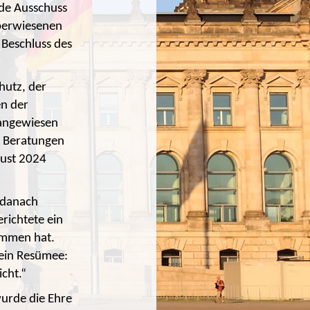
de Ausschuss
überwiesenen
 Beschluss des
hutz, der
n der
 angewiesen
n Beratungen
gust 2024
 danach
richtete ein
ommen hat.
Sein Resümee:
cht.“
urde die Ehre