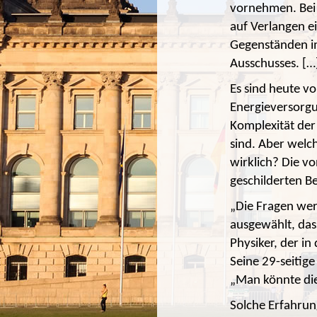
vornehmen. Bei 
auf Verlangen ei
Gegenständen im
Ausschusses. […
Es sind heute vo
Energieversorg
Komplexität der
sind. Aber welc
wirklich? Die v
geschilderten Be
„Die Fragen we
ausgewählt, dass
Physiker, der i
Seine 29-seitig
„Man könnte die
Solche Erfahru