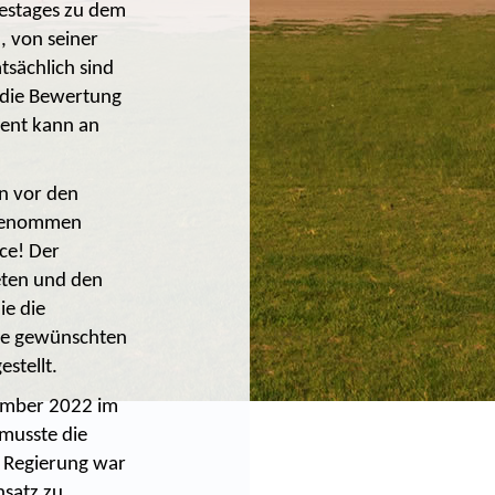
destages zu dem
 von seiner
tsächlich sind
 die Bewertung
ment kann an
en vor den
ilgenommen
ce! Der
eten und den
ie die
die gewünschten
stellt.
vember 2022 im
musste die
e Regierung war
nsatz zu