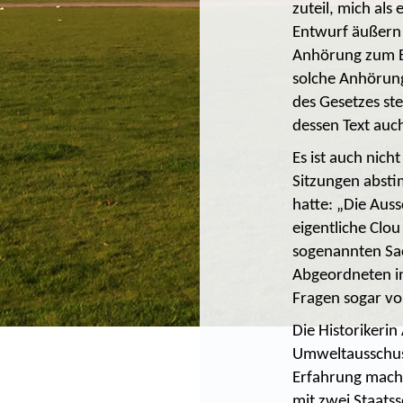
zuteil, mich al
Entwurf äußern 
Anhörung zum Ene
solche Anhörung
des Gesetzes st
dessen Text au
Es ist auch nic
Sitzungen absti
hatte: „Die Aus
eigentliche Clo
sogenannten Sac
Abgeordneten im
Fragen sogar vo
Die Historikeri
Umweltausschuss
Erfahrung mache
mit zwei Staatss