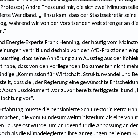
Professor) Andre Thess und mir, die sich zwei Minuten teil
nierte Wendland. „Hinzu kam, dass der Staatssekretär seine
g, während wir von der Vorsitzenden weit strenger an die
n.“
nd Energie-Experte Frank Henning, der häufig vom Mainst
nungen vertritt und deshalb von den AfD-Fraktionen eing
ausstieg, dass seine Anhörung zum Ausstieg aus der Kohlei
t habe, dass von den vorliegenden Dokumenten nicht meh
ändige „Kommission für Wirtschaft, Strukturwandel und Be
ellt, dass sie „der Regierung eine gewünschte Entscheid
s Abschlussdokument war zuvor bereits fertiggestellt und „
utachtung vor“.
Erfahrung musste die pensionierte Schulrektorin Petra Hän
z machen, die vom Bundesumweltministerium als eine von 
en“ ausgelost wurde, um an Ideen für die Anpassung an d
Doch als die Klimadelegierten ihre Anregungen bei einem Bü