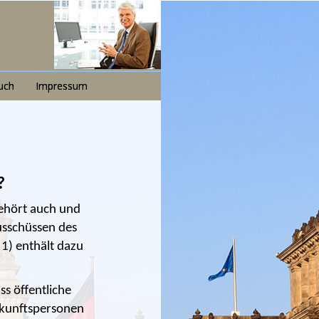
uch
Impressum
?
gehört auch und
usschüssen des
1) enthält dazu
s öffentliche
skunftspersonen