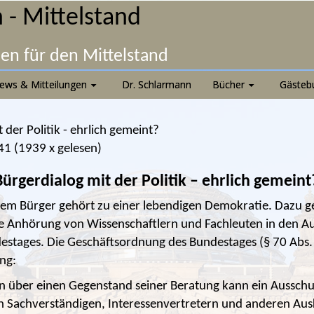
 - Mittelstand
nen für den Mittelstand
ews & Mitteilungen
Dr. Schlarmann
Bücher
Gästeb
 der Politik - ehrlich gemeint?
41
(
1939 x gelesen
)
Bürgerdialog mit der Politik – ehrlich gemeint
dem Bürger gehört zu einer lebendigen Demokratie. Dazu 
e Anhörung von Wissenschaftlern und Fachleuten in den A
stages. Die Geschäftsordnung des Bundestages (§ 70 Abs. 
ng:
n über einen Gegenstand seiner Beratung kann ein Ausschus
 Sachverständigen, Interessenvertretern und anderen Au