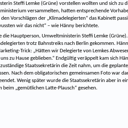
terin Steffi Lemke (Grüne) vorstellen wollten und sich zu
tministerium versammelten, hatten entsprechende Vorhabe
den Vorschlägen der „Klimadelegierten“ das Kabinett passi
sten wir das nicht“ – wie Hänny berichtete.
 die Hauptperson, Umweltministerin Steffi Lemke (Grüne)
adelegierten trotz Bahnstreiks nach Berlin gekommen. Hän
arketing-Trick: „Hätten wir Delegierte von Lemkes Abwese
uns zu Hause geblieben.“ Endgültig veräppelt kam sich Hänn
 zuständige Staatssekretärin die Zeit nahm, um die geplant
lassen. Nach dem obligatorischen gemeinsamen Foto war da
eendet. Wenig später wurde die Staatssekretärin aber in e
m beim „gemütlichen Latte-Plausch“ gesehen.