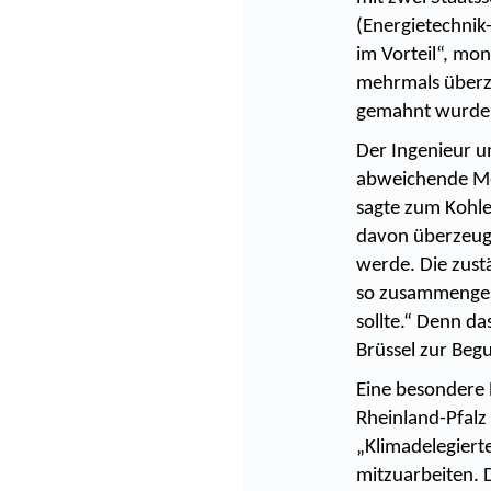
(Energietechnik-
im Vorteil“, mo
mehrmals überzo
gemahnt wurde
Der Ingenieur u
abweichende Mei
sagte zum Kohle
davon überzeug
werde. Die zust
so zusammengest
sollte.“ Denn da
Brüssel zur Beg
Eine besondere 
Rheinland-Pfal
„Klimadelegiert
mitzuarbeiten. 