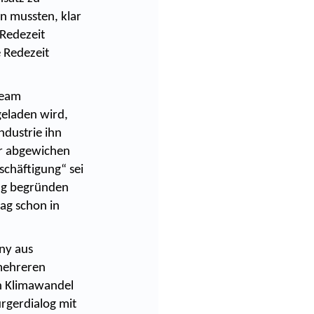
en mussten, klar
 Redezeit
 Redezeit
ream
eladen wird,
ndustrie ihn
r abgewichen
schäftigung“ sei
ung begründen
lag schon in
ny aus
mehreren
en Klimawandel
rgerdialog mit