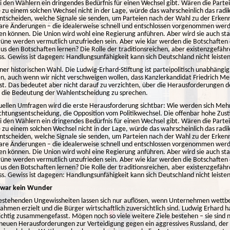
bei den Wählern ein dringendes Bedürfnis für einen Wechsel gibt. Wären die Parte
zu einem solchen Wechsel nicht in der Lage, würde das wahrscheinlich das radi
entscheiden, welche Signale sie senden, um Parteien nach der Wahl zu der Erke
rbare Änderungen – die idealerweise schnell und entschlossen vorgenommen werd
len können. Die Union wird wohl eine Regierung anführen. Aber wird sie auch s
üne werden vermutlich unzufrieden sein. Aber wie klar werden die Botschafte
us den Botschaften lernen? Die Rolle der traditionsreichen, aber existenzgefährd
ss. Gewiss ist dagegen: Handlungsunfähigkeit kann sich Deutschland nicht leisten
iner historischen Wahl. Die Ludwig-Erhard-Stiftung ist parteipolitisch unabhängi
 auch wenn wir nicht verschweigen wollen, dass Kanzlerkandidat Friedrich Mer
 ist. Das bedeutet aber nicht darauf zu verzichten, über die Herausforderunge
 die Bedeutung der Wahlentscheidung zu sprechen.
tuellen Umfragen wird die erste Herausforderung sichtbar: Wie werden sich Mehr
chtungsentscheidung, die Opposition vom Politikwechsel. Die offenbar hohe Zus
bei den Wählern ein dringendes Bedürfnis für einen Wechsel gibt. Wären die Parte
zu einem solchen Wechsel nicht in der Lage, würde das wahrscheinlich das radi
entscheiden, welche Signale sie senden, um Parteien nach der Wahl zu der Erke
rbare Änderungen – die idealerweise schnell und entschlossen vorgenommen werd
len können. Die Union wird wohl eine Regierung anführen. Aber wird sie auch s
üne werden vermutlich unzufrieden sein. Aber wie klar werden die Botschafte
us den Botschaften lernen? Die Rolle der traditionsreichen, aber existenzgefährd
ss. Gewiss ist dagegen: Handlungsunfähigkeit kann sich Deutschland nicht leisten
“ war kein Wunder
 bestehenden Ungewissheiten lassen sich nur auflösen, wenn Unternehmen wettbe
ahmen erzielt und die Bürger wirtschaftlich zuversichtlich sind. Ludwig Erhard h
richtig zusammengefasst. Mögen noch so viele weitere Ziele bestehen – sie sind n
 neuen Herausforderungen zur Verteidigung gegen ein aggressives Russland, de