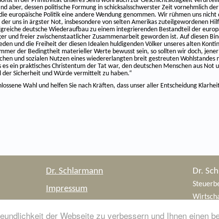
onst in der Primitivität unseres Seins wohl auch zur Geschichtslosigkeit verurte
nd aber, dessen politische Formung in schicksalsschwerster Zeit vornehmlich d
 die europäische Politik eine andere Wendung genommen. Wir rühmen uns nicht d
der uns in ärgster Not, insbesondere von selten Amerikas zuteilgewordenen Hi
olgreiche deutsche Wiederaufbau zu einem integrierenden Bestandteil der euro
er und freier zwischenstaatlicher Zusammenarbeit geworden ist. Auf diesen B
ieden und die Freiheit der diesen Idealen huldigenden Völker unseres alten Kont
immer der Bedingtheit materieller Werte bewusst sein, so sollten wir doch, je
schen und sozialen Nutzen eines wiedererlangten breit gestreuten Wohlstandes 
ss es ein praktisches Christentum der Tat war, den deutschen Menschen aus Not u
 der Sicherheit und Würde vermittelt zu haben.“
hlossene Wahl und helfen Sie nach Kräften, dass unser aller Entscheidung Klarheit
Dr. Schlarmann
Dr. Sc
Steuerbe
Impressum
Wirtscha
Datenschutzerklärung
www.sc
eundlichkeit der Webseite zu verbessern und Ihnen einen b