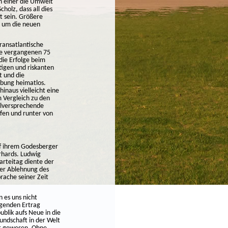
n einer die Umwelt
holz, dass all dies
t sein. Größere
, um die neuen
ransatlantische
ie vergangenen 75
die Erfolge beim
tigen und riskanten
t und die
eibung heimatlos.
naus vielleicht eine
m Vergleich zu den
ielversprechende
fen und runter von
f ihrem Godesberger
rhards. Ludwig
rteitag diente der
der Ablehnung des
rache seiner Zeit
n es uns nicht
igenden Ertrag
blik aufs Neue in die
undschaft in der Welt