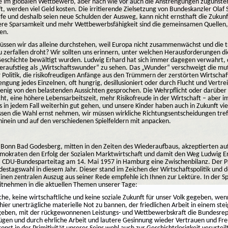
 im globalen Wettbewerb, aber nach wie vor auch die Anstrengungen zugunste
 werden viel Geld kosten. Die irritierende Zielsetzung von Bundeskanzler Olaf Sc
e und deshalb seien neue Schulden der Ausweg, kann nicht ernsthaft die Zukunf
re Sparsamkeit und mehr Wettbewerbsfähigkeit sind die gemeinsamen Quellen
en.
Müssen wir das alleine durchstehen, weil Europa nicht zusammenwächst und die t
 zerfallen droht? Wir sollten uns erinnern, unter welchen Herausforderungen d
Geschichte bewältigt wurden. Ludwig Erhard hat sich immer dagegen verwahrt, 
eraufstieg als „Wirtschaftswunder“ zu sehen. Das „Wunder“ verschweigt die mu
 Politik, die risikofreudigen Anfänge aus den Trümmern der zerstörten Wirtschaf
ngung jedes Einzelnen, oft hungrig, desillusioniert oder durch Flucht und Vertr
ig von den belastenden Aussichten gesprochen. Die Wehrpflicht oder darüber hi
cht, eine höhere Lebensarbeitszeit, mehr Risikofreude in der Wirtschaft – aber i
s in jedem Fall weiterhin gut gehen, und unsere Kinder haben auch in Zukunft v
ssen die Wahl ernst nehmen, wir müssen wirkliche Richtungsentscheidungen tref
hinein und auf den verschiedenen Spielfeldern mit anpacken.
Bonn Bad Godesberg, mitten in den Zeiten des Wiederaufbaus, akzeptierten au
demokraten den Erfolg der Sozialen Marktwirtschaft und damit den Weg Ludwig E
. CDU-Bundesparteitag am 14. Mai 1957 in Hamburg eine Zwischenbilanz. Der Pa
estagswahl in diesem Jahr. Dieser stand im Zeichen der Wirtschaftspolitik und 
inen zentralen Auszug aus seiner Rede empfehle ich Ihnen zur Lektüre. In der Sp
mitnehmen in die aktuellen Themen unserer Tage:
sche, keine wirtschaftliche und keine soziale Zukunft für unser Volk gegeben, wen
hier unerträgliche materielle Not zu bannen, der friedlichen Arbeit in einem ste
geben, mit der rückgewonnenen Leistungs- und Wettbewerbskraft die Bundesrepu
ügen und durch ehrliche Arbeit und lautere Gesinnung wieder Vertrauen und Fre