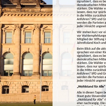
signalisiert, dass es 
demokratischen Mitte 
stärken. Die Wähler 
lassen, dass nur spü
in die Mitte zurückho
Anführen? SPD und Gr
werden die Parteien a
jeder Hinsicht ungewi
Wir stehen kurz vor e
vor Wahlempfehlungen,
Mitglied der Stiftung
JahreRoland Koch und
Beim Blick auf die ak
sprechen von einer Ri
signalisiert, dass es 
demokratischen Mitte 
stärken. Die Wähler 
lassen, dass nur spü
in die Mitte zurückho
Anführen? SPD und Gr
werden die Parteien a
jeder Hinsicht ungewi
„Wohlstand für Alle
Alle in diesen Tagen
Staat gute Steuereinn
„Wohlstand für Alle“ 
eher nachrangig. Die