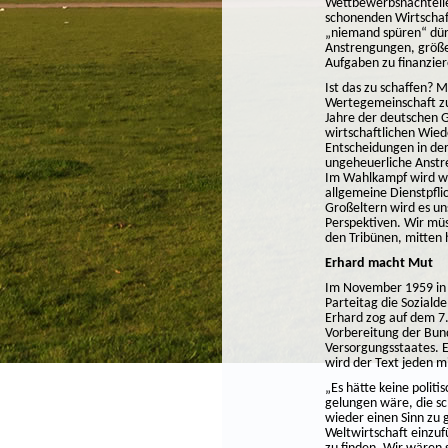
Wettbewerbsnachteile
schonenden Wirtschaft,
„niemand spüren“ dürf
Anstrengungen, größe
Aufgaben zu finanzier
Ist das zu schaffen? 
Wertegemeinschaft zu
Jahre der deutschen 
wirtschaftlichen Wied
Entscheidungen in der
ungeheuerliche Anstre
Im Wahlkampf wird wen
allgemeine Dienstpfli
Großeltern wird es un
Perspektiven. Wir mü
den Tribünen, mitten 
Erhard macht Mut
Im November 1959 in 
Parteitag die Sozial
Erhard zog auf dem 7
Vorbereitung der Bund
Versorgungsstaates. E
wird der Text jeden 
„Es hätte keine politi
gelungen wäre, die sc
wieder einen Sinn zu 
Weltwirtschaft einzuf