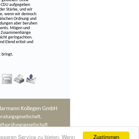
ilt gewesen. Ohne
er CDU aufgegeben
er Stärke, und wir
lfe, wenn wir dennoch
päischen Ordnung und
indungen aber beruhen
inents. Mögen und
ner Zusammenhänge
nicht geringachten.
nd Elend erlöst und
 bringt.
hlarmann Kollegen GmbH
ratungsgesellschaft,
ftsprüfungsgesellschaft
hlarmann-partner.de
Zustimmen
esseren Service zu bieten. Wenn