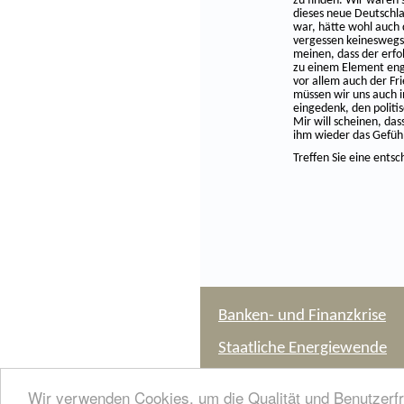
zu finden. Wir wären s
dieses neue Deutschla
war, hätte wohl auch
vergessen keineswegs 
meinen, dass der erf
zu einem Element eng
vor allem auch der Fr
müssen wir uns auch 
eingedenk, den politi
Mir will scheinen, da
ihm wieder das Gefühl
Treffen Sie eine entsc
Banken- und Finanzkrise
Staatliche Energiewende
Europäische Krisen
Wir verwenden Cookies, um die Qualität und Benutzerfr