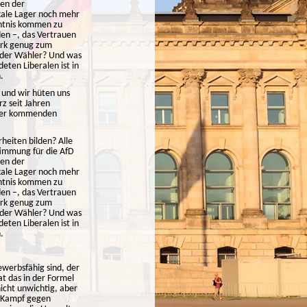
ien der
kale Lager noch mehr
nntnis kommen zu
en –, das Vertrauen
tark genug zum
n der Wähler? Und was
eten Liberalen ist in
.
g und wir hüten uns
z seit Jahren
n der kommenden
heiten bilden? Alle
timmung für die AfD
ien der
kale Lager noch mehr
nntnis kommen zu
en –, das Vertrauen
tark genug zum
n der Wähler? Und was
eten Liberalen ist in
.
werbsfähig sind, der
at das in der Formel
icht unwichtig, aber
r Kampf gegen