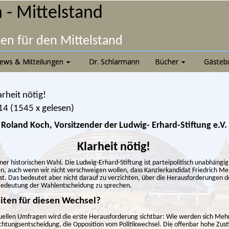
 - Mittelstand
nen für den Mittelstand
ews & Mitteilungen
Dr. Schlarmann
Bücher
Gästeb
rheit nötig!
14
(
1545 x gelesen
)
Roland Koch, Vorsitzender der Ludwig- Erhard-Stiftung e.V.
Klarheit nötig!
iner historischen Wahl. Die Ludwig-Erhard-Stiftung ist parteipolitisch unabhängi
 auch wenn wir nicht verschweigen wollen, dass Kanzlerkandidat Friedrich Mer
 ist. Das bedeutet aber nicht darauf zu verzichten, über die Herausforderunge
Bedeutung der Wahlentscheidung zu sprechen.
iten für diesen Wechsel?
tuellen Umfragen wird die erste Herausforderung sichtbar: Wie werden sich Mehr
chtungsentscheidung, die Opposition vom Politikwechsel. Die offenbar hohe Zus