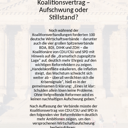
Koalitionsvertrag –
Aufschwung oder
Stillstand?
Noch während der
Koalitionsverhandlungen forderten 100
deutsche Wirtschaftsverbände – darunter
auch die vier großen Spitzenverbände
BDA, BDI, DIHK und ZDH – die
Koalitionäre von CDU/CSU und SPD mit
Hinweis auf die „dramatisch zugespitzte
Lage“ auf, deutlich mehr Ehrgeiz auf den
wichtigen Reformfeldern zu zeigen.
„Handelskonflikte eskalieren, die Inflation
steigt, das Wachstum schwächt sich
weiter ab – überall verdichten sich die
Krisensignale“, hieß es in der
gemeinsamen Erklärung: „Eines ist klar:
Schulden allein lösen keine Probleme.
Ohne tiefgreifende Reformen wird es
keinen nachhaltigen Aufschwung geben.“
Nach Auffassung der Verbände müsste der
Koalitionsvertrag von CDU/CSU und SPD in
den folgenden vier Reformfeldern deutlich
mehr Ambitionen zeigen, um den
versprochenen Wirtschaftsaufschwung
herbeizuführen: