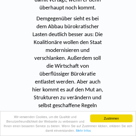
damit vertagt, wenn er denn
überhaupt noch kommt.
Demgegenüber sieht es bei
dem Abbau bürokratischer
Lasten deutlich besser aus: Die
Koalitionäre wollen den Staat
modernisieren und
verschlanken. Außerdem soll
die Wirtschaft von
überflüssiger Bürokratie
entlastet werden. Aber auch
hier kommt es auf den Mut an,
Strukturen zu verändern und
selbst geschaffene Regeln
wieder aufzuheben.
Wir verwenden Cookies, um die Qualität und
Zustimmen
Letztendlich entscheidet das
Benutzerfreundlichkeit der Webseite zu verbessern und
Ihnen einen besseren Service zu bieten. Wenn Sie auf Zustimmen klicken, erklären Sie sich
Ergebnis, ob durch den
damit einverstanden.
Mehr Infos