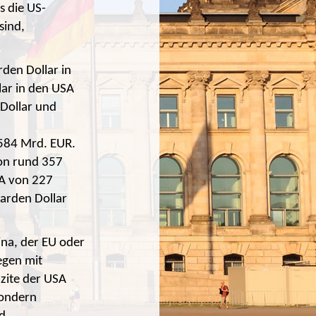
s die US-
sind,
den Dollar in
lar in den USA
 Dollar und
584 Mrd. EUR.
von rund 357
SA von 227
iarden Dollar
ina, der EU oder
egen mit
zite der USA
sondern