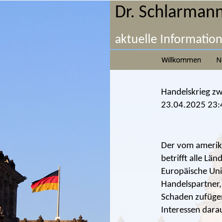
Dr. Schlarmann
aktuelle Informatio
Willkommen
N
Handelskrieg z
23.04.2025 23:
Der vom amerika
betrifft alle Lä
Europäische Uni
Handelspartner,
Schaden zufügen
Interessen darau