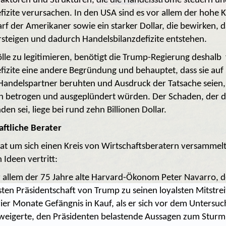
 Faktoren und Strukturen, die die Handelsströme steuern u
fizite verursachen. In den USA sind es vor allem der hohe
rf der Amerikaner sowie ein starker Dollar, die bewirken, 
rsteigen und dadurch Handelsbilanzdefizite entstehen.
lle zu legitimieren, benötigt die Trump-Regierung deshalb 
fizite eine andere Begründung und behauptet, dass sie auf
 Handelspartner beruhten und Ausdruck der Tatsache seien,
ren betrogen und ausgeplündert würden. Der Schaden, der 
en sei, liege bei rund zehn Billionen Dollar.
ftliche Berater
t um sich einen Kreis von Wirtschaftsberatern versammelt
Ideen vertritt:
 allem der 75 Jahre alte Harvard-Ökonom Peter Navarro, d
ten Präsidentschaft von Trump zu seinen loyalsten Mitstrei
er Monate Gefängnis in Kauf, als er sich vor dem Untersu
weigerte, den Präsidenten belastende Aussagen zum Sturm 