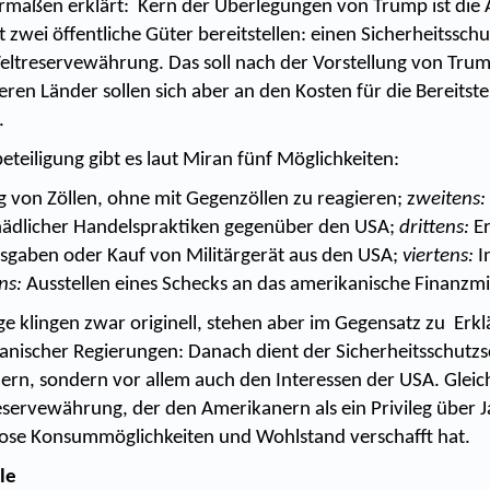
rmaßen erklärt: Kern der Überlegungen von Trump ist die
 zwei öffentliche Güter bereitstellen: einen Sicherheitssc
Weltreservewährung. Das soll nach der Vorstellung von Tru
eren Länder sollen sich aber an den Kosten für die Bereitste
.
eteiligung gibt es laut Miran fünf Möglichkeiten:
 von Zöllen, ohne mit Gegenzöllen zu reagieren; z
weitens:
hädlicher Handelspraktiken gegenüber den USA;
drittens:
E
sgaben oder Kauf von Militärgerät aus den USA;
viertens:
I
ns:
Ausstellen eines Schecks an das amerikanische Finanzmi
ge klingen zwar originell, stehen aber im Gegensatz zu Erk
anischer Regierungen: Danach dient der Sicherheitsschutzs
ern, sondern vor allem auch den Interessen der USA. Gleiche
reservewährung, der den Amerikanern als ein Privileg über 
lose Konsummöglichkeiten und Wohlstand verschafft hat.
le