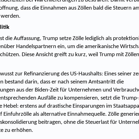
sdefiziten bei Warenlieferungen zu bestrafen. Damit verb
offnung, dass die Einnahmen aus Zöllen bald die Steuern a
n werden.
litik
ist die Auffassung, Trump setze Zölle lediglich als protektion
nüber Handelspartnern ein, um die amerikanische Wirtsch
hützen. Diese Ansicht greift zu kurz, weil Trump mit Zöllen
ewusst zur Refinanzierung des US-Haushalts: Eines seiner ze
 bestand darin, dass er nach seinem Amtsantritt die
rungen aus der Biden-Zeit für Unternehmen und Verbrauch
ntsprechenden Ausfälle zu kompensieren, setzt die Trump
le Hebel: erstens auf drastische Einsparungen im Staatsapp
f Einfuhrzölle als alternative Einnahmequelle. Zölle gener
tskonsolidierung beitragen, ohne die Steuerlast für Unter
te zu erhöhen.