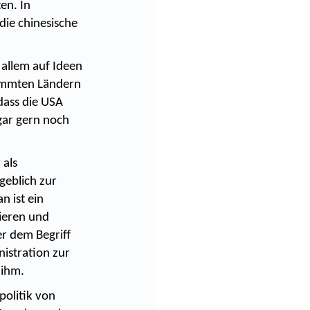
en. In
die chinesische
 allem auf Ideen
timmten Ländern
dass die USA
gar gern noch
 als
geblich zur
n ist ein
rieren und
er dem Begriff
istration zur
 ihm.
politik von