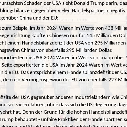
ursachten Schaden der USA sieht Donald Trump darin, das
hlungsbilanzen gegenüber vielen Handelspartnern negativ 
egenüber China und der EU:
e zum Beispiel im Jahr 2024 Waren im Werte von 438 Milliar
 Gegenrichtung kauften Chinesen nur für 145 Milliarden Dol
icht einem Handelsbilanzdefizit der USA von 295 Milliarden
gewinn Chinas von ebenfalls 295 Milliarden Dollar.
mportierten die USA 2024 Waren im Wert von knapp über 
 Seite exportierten die USA im Jahr 2024 Waren im Wert 
 in die EU. Das entspricht einem Handelsbilanzdefizit der U
ar, dem ein Vermögensgewinn der EU von ebenfalls 227 Mill
t.
fizite der USA gegenüber anderen Industrieländern wie Ch
hon seit vielen Jahren, ohne dass sich die US-Regierung dag
wehrt hat. Denn der Grund für die hohen Handelsbilanzdefi
e Trump behauptet - unfaire Praktiken der Handelspartner, 