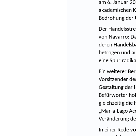
am 6. Januar 20
akademischen Kre
Bedrohung der U
Der Handelsstre
von Navarro: Da
deren Handelsba
betrogen und au
eine Spur radik
Ein weiterer Be
Vorsitzender de
Gestaltung der H
Befürworter hoh
gleichzeitig die
„Mar-a-Lago Ac
Veränderung der
In einer Rede vo