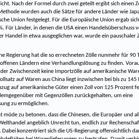
cht. Nach der Formel durch zwei geteilt ergibt sich einen Z
Methode wurden auch die Sätze für andere Länder wie Jap
che Union festgelegt. Für die Europäische Union ergab sich
 %. Für Länder, in denen die USA einen Handelsüberschuss 
er Handel in etwa ausgeglichen war, wurde ein pauschaler Z
he Regierung hat die so errechneten Zölle nunmehr für 90 
offenen Ländern eine Verhandlungslösung zu finden. Vora
in der Zwischenzeit keine Importzölle auf amerikanische Wa
llsatz auf Waren aus China liegt inzwischen bei bis zu 145 
zug auf amerikanische Güter einen Zoll von 125 Prozent fe
 demgegenüber mit Gegenzöllen zurückgehalten, um eine
sung zu ermöglichen.
t müde zu betonen, dass die Chinesen, die Europäer und al
Welthandel angeblich Unrecht tun, endlich zur Rechenscha
Dabei konzentriert sich die US-Regierung offensichtlich da