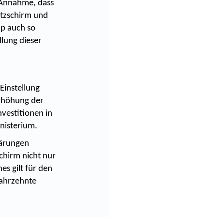
 Annahme, dass
hutzschirm und
mp auch so
llung dieser
Einstellung
rhöhung der
nvestitionen in
nisterium.
lärungen
chirm nicht nur
s gilt für den
Jahrzehnte