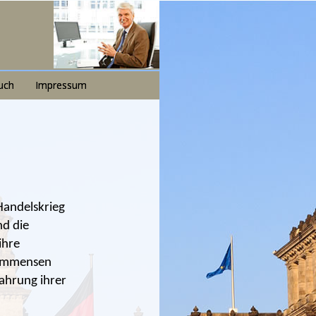
uch
Impressum
Handelskrieg
nd die
ihre
 immensen
ahrung ihrer