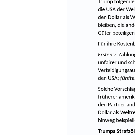
Trump folgende
die USA der Welt
den Dollar als 
bleiben, die and
Güter beteiligen
Für ihre Kostenb
Erstens:
Zahlung
unfairer und sc
Verteidigungsau
den USA;
fünfte
Solche Vorschlä
früherer amerik
den Partnerländ
Dollar als Welt
hinweg beispiel
Trumps Strafzöl