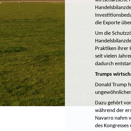
wirtschaftliche
Handelsbilanzde
Investitionsbeda
die Exporte übe
Um die Schutzzö
Handelsbilanzde
Praktiken ihrer
seit vielen Jah
dadurch entstand
Trumps wirtscha
Donald Trump ha
ungewöhnlichen 
Dazu gehört vor
während der ers
Navarro nahm vi
des Kongresses 