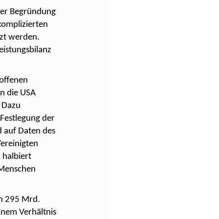
 Der Begründung
 komplizierten
zt werden.
eistungsbilanz
roffenen
in die USA
. Dazu
 Festlegung der
d auf Daten des
ereinigten
 halbiert
e Menschen
on 295 Mrd.
inem Verhältnis