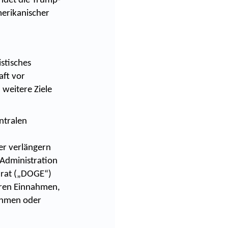
indet die Trump-
merikanischer
istisches
aft vor
 weitere Ziele
ntralen
er verlängern
-Administration
arat („DOGE“)
ieren Einnahmen,
nehmen oder