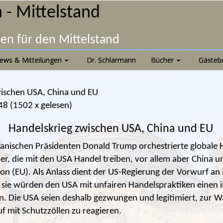
 - Mittelstand
nen für den Mittelstand
ews & Mitteilungen
Dr. Schlarmann
Bücher
Gästeb
wischen USA, China und EU
48
(
1502 x gelesen
)
Handelskrieg zwischen USA, China und EU
nischen Präsidenten Donald Trump orchestrierte globale 
nder, die mit den USA Handel treiben, vor allem aber China u
on (EU). Als Anlass dient der US-Regierung der Vorwurf an 
 sie würden den USA mit unfairen Handelspraktiken einen
. Die USA seien deshalb gezwungen und legitimiert, zur W
f mit Schutzzöllen zu reagieren.