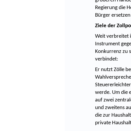
größeren Handel
Regierung die H
Bürger ersetze
Ziele der Zollpo
Weit verbreitet 
Instrument gege
Konkurrenz zu sc
verbindet:
Er nutzt Zölle b
Wahlversprechen
Steuererleichte
werde. Um die e
auf zwei zentra
und zweitens au
die zur Haushal
private Haushal