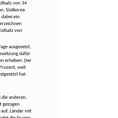
ollsatz von 34
an, Südkorea
 dabei ein
verzeichnen
ollsatz von
Tage ausgesetzt,
ussetzung dafür
ren erheben. Der
Prozent, weil
stgesetzt hat.
l die anderen,
ft gezogen
rauf, Länder mit