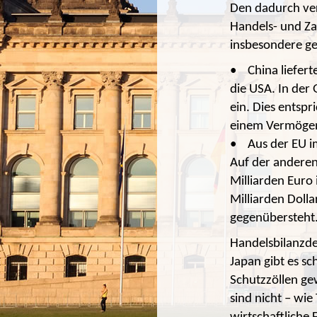
Den dadurch ver
Handels- und Za
insbesondere g
• China liefert
die USA. In der
ein. Dies entspr
einem Vermögens
• Aus der EU i
Auf der anderen
Milliarden Euro
Milliarden Doll
gegenübersteh
Handelsbilanzde
Japan gibt es sc
Schutzzöllen ge
sind nicht – wi