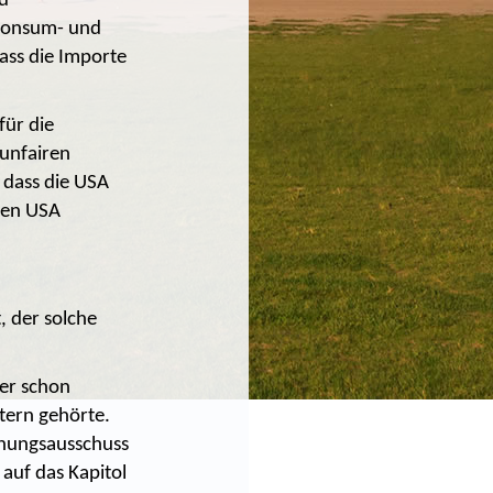
nd
 Konsum- und
dass die Importe
für die
 unfairen
 dass die USA
den USA
, der solche
er schon
tern gehörte.
chungsausschuss
auf das Kapitol