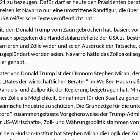
21 zu bezeugen. Dafür darf er heute den Präsidenten berat
isen ist Navarro nur eine umstrittene Randfigur, die über 
SA reißerische Texte veröffentlicht hat.
it, den Donald Trump vom Zaun gebrochen hat, basiert vor
nach spiegelten die Handelsbilanzdefizite der USA zu bes
rrieren und Zölle wider und seien Ausdruck der Tatsache, 
sgeplündert worden seien. Navarro hätte das Zollpaket so
aler gehabt.
rater von Donald Trump ist der Ökonom Stephen Miran, der
s „Rates der wirtschaftlichen Berater“ im Weißen Haus maß
andels- und Zollpolitik der Regierung beigetragen hat. Mira
er Zölle als Möglichkeit, Einnahmen für den Staat zu gene
 heimische Industrie zu schützen. Die Grundzüge für die unt
cord“ zusammengefasste Vorgehensweise der Trump-Admin
 US-Wirtschafts-, Zoll- und Währungspolitik stammen von
r dem Hudson-Institut hat Stephen Miran die Logik der Zoll