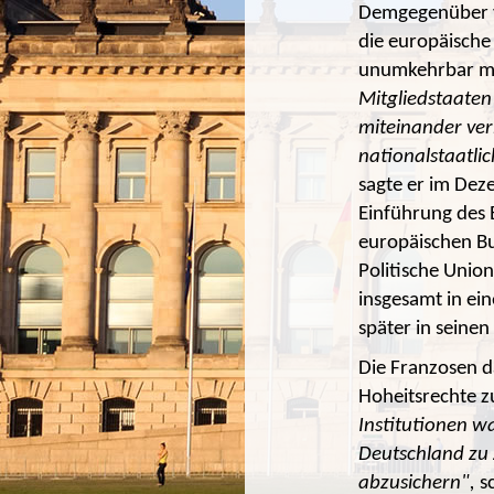
Demgegenüber ve
die europäische
unumkehrbar m
Mitgliedstaaten
miteinander ver
nationalstaatli
sagte er im Dez
Einführung des E
europäischen Bun
Politische Unio
insgesamt in ei
später in seine
Die Franzosen d
Hoheitsrechte z
Institutionen w
Deutschland zu 
abzusichern",
s