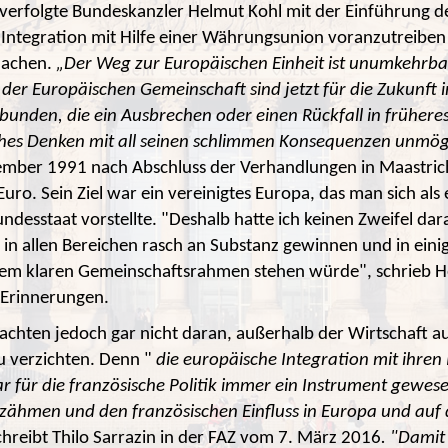
rfolgte Bundeskanzler Helmut Kohl mit der Einführung des
 Integration mit Hilfe einer Währungsunion voranzutreibe
achen.
„Der Weg zur Europäischen Einheit ist unumkehrbar
 der Europäischen Gemeinschaft sind jetzt für die Zukunft i
bunden, die ein Ausbrechen oder einen Rückfall in frühere
ches Denken mit all seinen schlimmen Konsequenzen unmög
ember 1991 nach Abschluss der Verhandlungen in Maastrich
uro. Sein Ziel war ein vereinigtes Europa, das man sich als
desstaat vorstellte. "Deshalb hatte ich keinen Zweifel dara
n in allen Bereichen rasch an Substanz gewinnen und in eini
nem klaren Gemeinschaftsrahmen stehen würde", schrieb H
n Erinnerungen.
achten jedoch gar nicht daran, außerhalb der Wirtschaft au
u verzichten. Denn "
die europäische Integration mit ihren
ar für die französische Politik immer ein Instrument gewes
zähmen und den französischen Einfluss in Europa und auf d
chreibt Thilo Sarrazin in der FAZ vom 7. März 2016
. "Damit