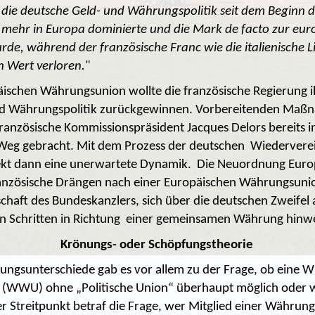
s die deutsche Geld- und Währungspolitik seit dem Beginn d
mehr in Europa dominierte und die Mark de facto zur eur
de, während der französische Franc wie die italienische L
n Wert verloren.
"
äischen Währungsunion wollte die französische Regierung i
und Währungspolitik zurückgewinnen. Vorbereitenden Ma
französische Kommissionspräsident Jacques Delors bereits i
 Weg gebracht. Mit dem Prozess der deutschen Wiedervere
jekt dann eine unerwartete Dynamik. Die Neuordnung Euro
ranzösische Drängen nach einer Europäischen Währungsuni
schaft des Bundeskanzlers, sich über die deutschen Zweifel 
en Schritten in Richtung einer gemeinsamen Währung hinw
Krönungs- oder Schöpfungstheorie
ungsunterschiede gab es vor allem zu der Frage, ob eine Wi
(WWU) ohne „Politische Union“ überhaupt möglich oder
er Streitpunkt betraf die Frage, wer Mitglied einer Währu