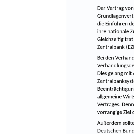
Der Vertrag von
Grundlagenvertr
die Einführen d
ihre nationale Z
Gleichzeitig tra
Zentralbank (E
Bei den Verhand
Verhandlungsdele
Dies gelang mit 
Zentralbanksyste
Beeinträchtigung
allgemeine Wirt
Vertrages. Denn 
vorrangige Ziel d
Außerdem sollte
Deutschen Bunde