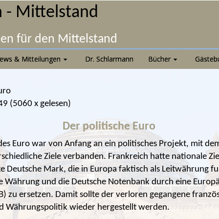
 - Mittelstand
nen für den Mittelstand
ews & Mitteilungen
Dr. Schlarmann
Bücher
Gästeb
uro
49
(
5060 x gelesen
)
Der politische Euro
des Euro war von Anfang an ein politisches Projekt, mit de
rschiedliche Ziele verbanden. Frankreich hatte nationale Ziel
ke Deutsche Mark, die in Europa faktisch als Leitwährung fu
he Währung und die Deutsche Notenbank durch eine Europ
) zu ersetzen. Damit sollte der verloren gegangene französ
nd Währungspolitik wieder hergestellt werden.