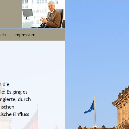
uch
Impressum
m die
e: Es ging es
ngierte, durch
äischen
ische Einfluss