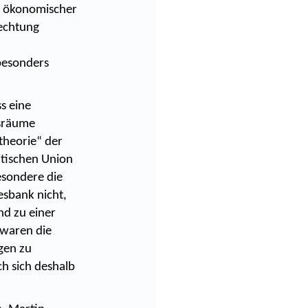
g ökonomischer
lechtung
 besonders
s eine
tsräume
theorie“ der
itischen Union
esondere die
sbank nicht,
nd zu einer
 waren die
gen zu
h sich deshalb