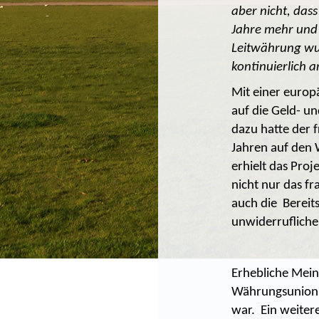
aber nicht, das
Jahre mehr und 
Leitwährung wur
kontinuierlich a
Mit einer europ
auf die Geld- 
dazu hatte der 
Jahren auf den
erhielt das Pro
nicht nur das f
auch die Bereit
unwiderruflich
Erhebliche Mein
Währungsunion 
war. Ein weiter