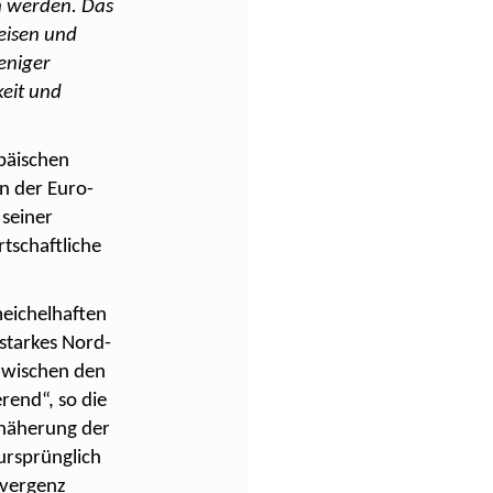
n werden. Das
reisen und
eniger
eit und
päischen
in der Euro-
 seiner
rtschaftliche
eichelhaften
 starkes Nord-
 zwischen den
rend“, so die
nnäherung der
ursprünglich
nvergenz