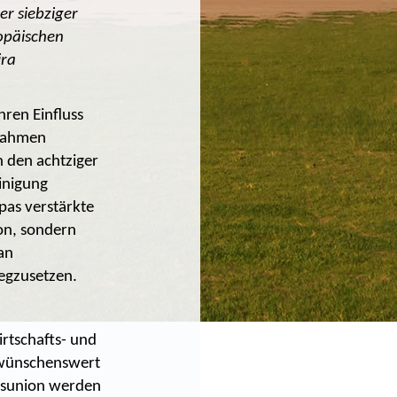
er siebziger
opäischen
ira
hren Einfluss
ßnahmen
n den achtziger
inigung
pas verstärkte
on, sondern
an
egzusetzen.
rtschafts- und
 wünschenswert
ngsunion werden