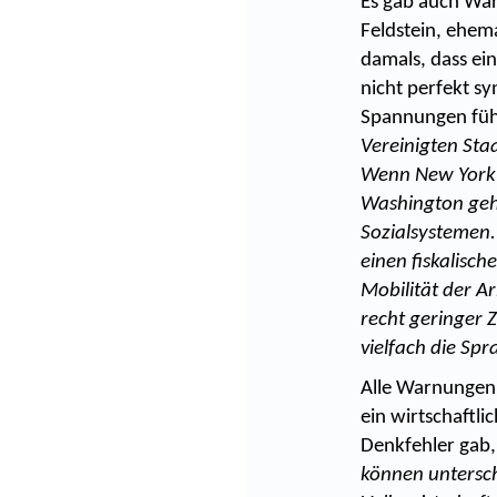
Es gab auch Wa
Feldstein, ehem
damals, dass ei
nicht perfekt sy
Spannungen fü
Vereinigten Sta
Wenn New York e
Washington geh
Sozialsystemen
einen fiskalisch
Mobilität der Ar
recht geringer 
vielfach die Sp
Alle Warnungen 
ein wirtschaftli
Denkfehler gab, 
können untersch