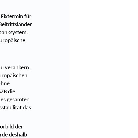
Fixtermin für
eitrittsländer
lbanksystem.
Europäische
 zu verankern.
Europäischen
 ohne
SZB die
 des gesamten
stabilität das
orbild der
rde deshalb