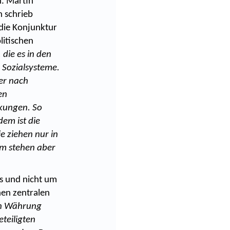
. Martin
n schrieb
 die Konjunktur
litischen
die es in den
d Sozialsysteme.
der nach
en
kungen. So
dem ist die
ie ziehen nur in
em stehen aber
es und nicht um
inen zentralen
en Währung
teiligten