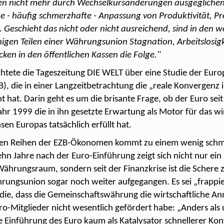
ten nicht mehr durch Wechselkursänderungen ausgegliche
ine - häufig schmerzhafte - Anpassung von Produktivität, P
 Geschieht das nicht oder nicht ausreichend, sind in den w
gen Teilen einer Währungsunion Stagnation, Arbeitslosigk
ken in den öffentlichen Kassen die Folge."
htete die Tageszeitung DIE WELT über eine Studie der Euro
), die in einer Langzeitbetrachtung die „reale Konvergenz 
 hat. Darin geht es um die brisante Frage, ob der Euro seit
hr 1999 die in ihn gesetzte Erwartung als Motor für das wi
 Europas tatsächlich erfüllt hat.
 den Reihen der EZB-Ökonomen kommt zu einem wenig schm
hn Jahre nach der Euro-Einführung zeigt sich nicht nur ein
Währungsraum, sondern seit der Finanzkrise ist die Schere
rungsunion sogar noch weiter aufgegangen. Es sei „frappie
die, dass die Gemeinschaftswährung die wirtschaftliche A
ro-Mitglieder nicht wesentlich gefördert habe: „Anders als 
ie Einführung des Euro kaum als Katalysator schnellerer Ko