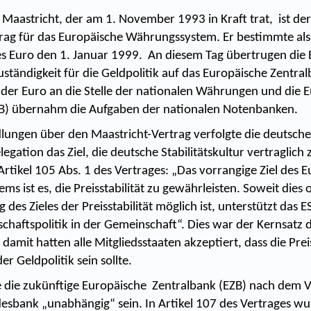
 Maastricht, der am 1. November 1993 in Kraft trat, ist der
ag für das Europäische Währungssystem. Er bestimmte als 
es Euro den 1. Januar 1999. An diesem Tag übertrugen die B
uständigkeit für die Geldpolitik auf das Europäische Zentra
t der Euro an die Stelle der nationalen Währungen und die 
ZB) übernahm die Aufgaben der nationalen Notenbanken.
lungen über den Maastricht-Vertrag verfolgte die deutsche
gation das Ziel, die deutsche Stabilitätskultur vertraglich
Artikel 105 Abs. 1 des Vertrages: „Das vorrangige Ziel des 
ms ist es, die Preisstabilität zu gewährleisten. Soweit dies
 des Zieles der Preisstabilität möglich ist, unterstützt das E
schaftspolitik in der Gemeinschaft“. Dies war der Kernsatz
damit hatten alle Mitgliedsstaaten akzeptiert, dass die Preis
er Geldpolitik sein sollte.
 die zukünftige Europäische Zentralbank (EZB) nach dem V
sbank „unabhängig“ sein. In Artikel 107 des Vertrages wu