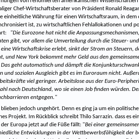
rnungen von renomierten amerikanischen Wissenschaftlern
aliger Chef-Wirtschaftsberater von Präsident Ronald Reaga
ne einheitliche Währung für einen Wirtschaftsraum, in dem
nchronisiert ist, zu wirtschaftlichen Fehlallokationen und po
hrt:
"Die Eurozone hat nicht die Anpassungsmechanismen, 
aten gibt, vor allem die Umverteilung durch die Steuer- un
ine Wirtschaftskrise erlebt, sinkt der Strom an Steuern, 
t, und New York bekommt mehr Geld aus den gemeinsam
. Das geht automatisch und dämpft die Konjunkturschwan
en und sozialen Ausgleich gibt es im Euroraum nicht. Außer
beitskräfte viel geringer. Arbeitslose aus der Euro-Peripher
Zahl nach Deutschland, wo sie einen Job finden würden. D
rachbarrieren entgegen."
blieben jedoch ungehört. Denn es ging ja um ein politisch
ches Projekt. Im Rückblick schreibt Thilo Sarrazin. dass es e
der Europa jetzt auf die Füße fällt: "
Bei einer gemeinsam
iedliche Entwicklungen in der Wettbewerbsfähigkeit der be