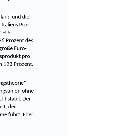
rland und die
Italiens Pro-
s EU-
96 Prozent des
 große Euro-
dsprodukt pro
h 123 Prozent.
ngstheorie“
ungsunion ohne
ht stabil. Der
lt, der
me führt. Eher