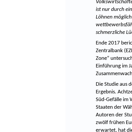
Volkswirtschaf
ist nur durch e
Löhnen möglich.
wettbewerbsfähi
schmerzliche Lüc
Ende 2017 beric
Zentralbank (EZB
Zone“ untersucht
Einführung im Ja
Zusammenwachsen
Die Studie aus
Ergebnis. Achtze
Süd-Gefälle im 
Staaten der Wäh
Autoren der Stu
zwölf frühen Eu
erwartet, hat d