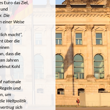
 Euro das Ziel,
n und
. Die
n einer Weise
s
lich macht“,
t über die
 einen
n, dass die
gen Jahren
elmut Kohl
f nationale
 Regeln und
en, um
ie Weltpolitik
 vertrug sich