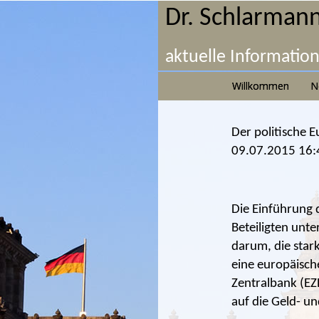
Dr. Schlarmann
aktuelle Informatio
Willkommen
N
Der politische E
09.07.2015 16:
Die Einführung 
Beteiligten unte
darum, die star
eine europäisc
Zentralbank (EZB
auf die Geld- u