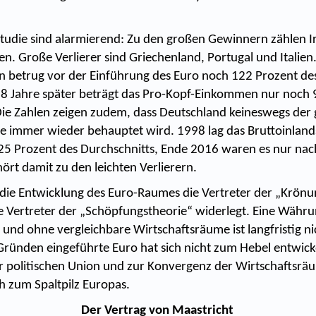
Studie sind alarmierend: Zu den großen Gewinnern zählen I
en. Große Verlierer sind Griechenland, Portugal und Italien. 
betrug vor der Einführung des Euro noch 122 Prozent de
18 Jahre später beträgt das Pro-Kopf-Einkommen nur noch 
Die Zahlen zeigen zudem, dass Deutschland keineswegs der
ie immer wieder behauptet wird. 1998 lag das Bruttoinlan
25 Prozent des Durchschnitts, Ende 2016 waren es nur nac
ört damit zu den leichten Verlierern.
 die Entwicklung des Euro-Raumes die Vertreter der „Krönu
ie Vertreter der „Schöpfungstheorie“ widerlegt. Eine Währ
 und ohne vergleichbare Wirtschaftsräume ist langfristig nic
 Gründen eingeführte Euro hat sich nicht zum Hebel entwicke
r politischen Union und zur Konvergenz der Wirtschaftsräu
ch zum Spaltpilz Europas.
Der Vertrag von Maastricht