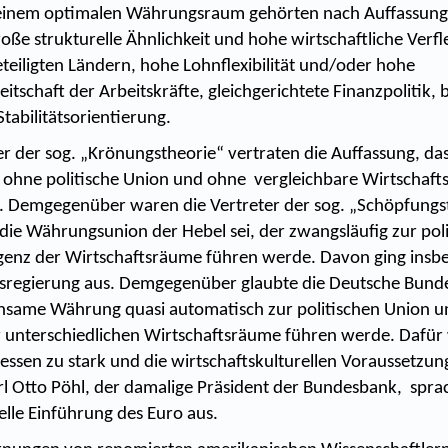
u einem optimalen Währungsraum gehörten nach Auffassun
oße strukturelle Ähnlichkeit und hohe wirtschaftliche Verf
teiligten Ländern, hohe Lohnflexibilität und/oder hohe
tschaft der Arbeitskräfte, gleichgerichtete Finanzpolitik,
Stabilitätsorientierung.
r der sog. „Krönungstheorie“ vertraten die Auffassung, das
ohne politische Union und ohne vergleichbare Wirtschaf
. Demgegenüber waren die Vertreter der sog. „Schöpfungs
ie Währungsunion der Hebel sei, der zwangsläufig zur pol
enz der Wirtschaftsräume führen werde. Davon ging insb
sregierung aus. Demgegenüber glaubte die Deutsche Bunde
nsame Währung quasi automatisch zur politischen Union u
 unterschiedlichen Wirtschaftsräume führen werde. Dafür
ressen zu stark und die wirtschaftskulturellen Voraussetzun
rl Otto Pöhl, der damalige Präsident der Bundesbank, sprac
elle Einführung des Euro aus.