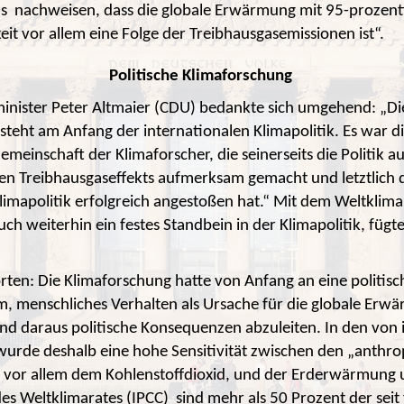
s nachweisen, dass die globale Erwärmung mit 95-prozent
it vor allem eine Folge der Treibhausgasemissionen ist“.
Politische Klimaforschung
nister Peter Altmaier (CDU) bedankte sich umgehend: „Di
steht am Anfang der internationalen Klimapolitik. Es war d
emeinschaft der Klimaforscher, die seinerseits die Politik a
 Treibhausgaseffekts aufmerksam gemacht und letztlich 
Klimapolitik erfolgreich angestoßen hat.“ Mit dem Weltklima
ch weiterhin ein festes Standbein in der Klimapolitik, fügt
ten: Die Klimaforschung hatte von Anfang an eine politis
um, menschliches Verhalten als Ursache für die globale Erw
d daraus politische Konsequenzen abzuleiten. In den von i
urde deshalb eine hohe Sensitivität zwischen den „anthr
 vor allem dem Kohlenstoffdioxid, und der Erderwärmung un
s Weltklimarates (IPCC) sind mehr als 50 Prozent der seit 