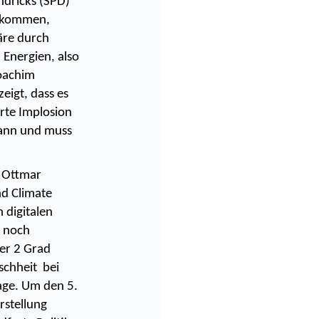
ndricks (SPD)
abkommen,
äre durch
 Energien, also
Joachim
eigt, dass es
erte Implosion
 kann und muss
s Ottmar
nd Climate
 digitalen
n noch
er 2 Grad
schheit bei
age. Um den 5.
rstellung