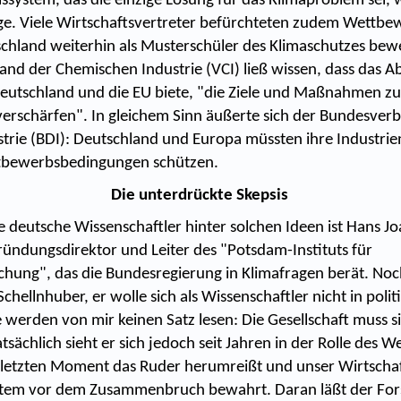
ssystem, das die einzige Lösung für das Klimaproblem sei, w
ege. Viele Wirtschaftsvertreter befürchteten zudem Wettbe
chland weiterhin als Musterschüler des Klimaschutzes bew
and der Chemischen Industrie (VCI) ließ wissen, dass das
eutschland und die EU biete, "die Ziele und Maßnahmen z
verschärfen". In gleichem Sinn äußerte sich der Bundesver
trie (BDI): Deutschland und Europa müssten ihre Industrie
ttbewerbsbedingungen schützen.
Die unterdrückte Skepsis
 deutsche Wissenschaftler hinter solchen Ideen ist Hans J
ründungsdirektor und Leiter des "Potsdam-Instituts für
chung", das die Bundesregierung in Klimafragen berät. Noc
chellnhuber, er wolle sich als Wissenschaftler nicht in poli
 werden von mir keinen Satz lesen: Die Gesellschaft muss s
tsächlich sieht er sich jedoch seit Jahren in der Rolle des W
 letzten Moment das Ruder herumreißt und unser Wirtscha
stem vor dem Zusammenbruch bewahrt. Daran läßt der For