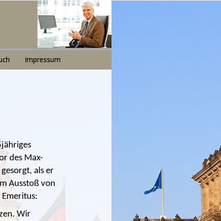
uch
Impressum
jähriges
or des Max-
gesorgt, als er
em Ausstoß von
 Emeritus:
zen. Wir