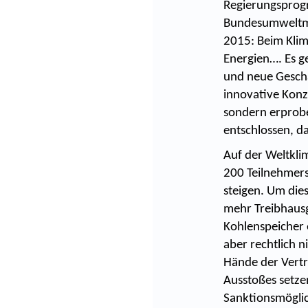
Regierungsprog
Bundesumweltmin
2015: Beim Klim
Energien…. Es ge
und neue Geschä
innovative Konz
sondern erprobe
entschlossen, da
Auf der Weltklim
200 Teilnehmers
steigen. Um dies
mehr Treibhausg
Kohlenspeicher 
aber rechtlich n
Hände der Vertr
Ausstoßes setzen
Sanktionsmöglich