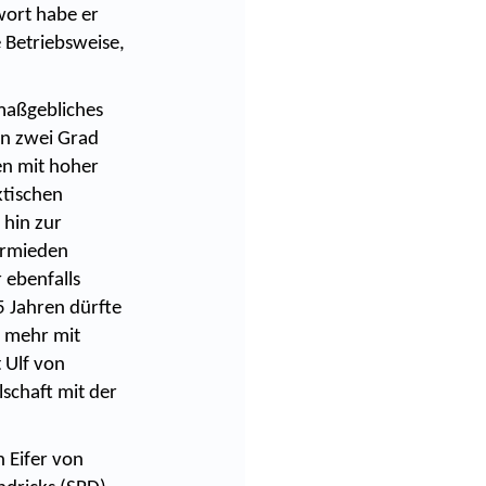
wort habe er
e Betriebsweise,
maßgebliches
en zwei Grad
en mit hoher
ktischen
 hin zur
ermieden
 ebenfalls
5 Jahren dürfte
g mehr mit
 Ulf von
schaft mit der
 Eifer von