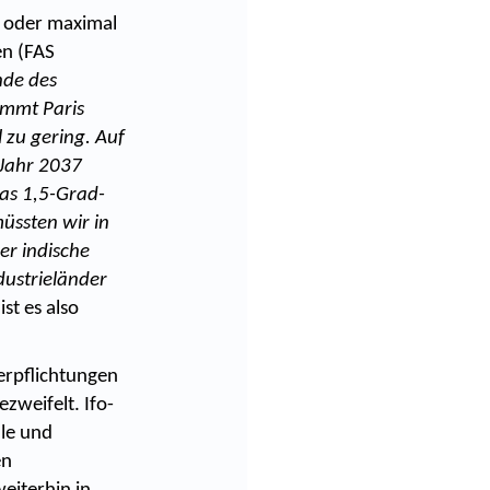
5 oder maximal
en (FAS
nde des
ommt Paris
 zu gering. Auf
 Jahr 2037
das 1,5-Grad-
üssten wir in
er indische
dustrieländer
ist es also
verpflichtungen
zweifelt. Ifo-
lle und
en