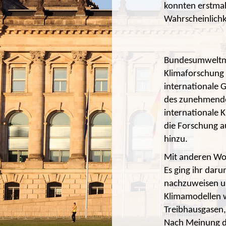
konnten erstmal
Wahrscheinlichke
Bundesumweltmi
Klimaforschung 
internationale G
des zunehmenden
internationale 
die Forschung au
hinzu.
Mit anderen Wor
Es ging ihr dar
nachzuweisen un
Klimamodellen w
Treibhausgasen,
Nach Meinung de