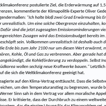
tklimakonferenz postulierte Ziel, die Erderwärmung auf 1,
renzen, kommentierte der Klimapolitik-Experte Oliver Ged
lgendermaßen:
"Ich halte bloß zwei Grad Erwärmung bis E
r unrealistisch. Um eine solche Obergrenze einzuhalten, k
. Dafür sind die jetzt zugesagten Emissionsminderungen viel
 eingereichten Zusagen wird das Emissionsbudget bereits im
geschöpft sein. Vollkommen unrealistisch ist deshalb auch 
h die Erde bis zum Jahr 2100 nur um diesen Wert erwärmt, m
hören, Kohle, Öl und Gas zu verbrennen. Aber gerade hat d
 angekündigt, die Kohleförderung zu verdoppeln. Selbst In
Südkorea wollen sechzig neue Kraftwerke bauen."
Letztlich 
uf die sich die Weltklimakonferenz geeinigt hat.
eagierte auf den Klima-Vertrag enttäuscht. Dass die Selbst
reichen, um den Temperaturanstieg zu begrenzen, wurde be
Werner Sinn sah in dem Vertrag vor allem moralische Appe
sse. Er kritisierte, dass der Durchbruch zu einem weltweit