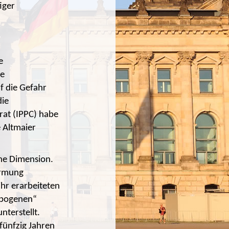
iger
e
ie
uf die Gefahr
die
rat (IPPC) habe
e Altmaier
che Dimension.
ärmung
hr erarbeiteten
opogenen“
terstellt.
fünfzig Jahren