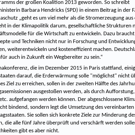
ramms der großen Koalition 2013 geworden. So schreibt
isterin Barbara Hendricks (SPD) in einem Beitrag in der 
aschutz „geht es um viel mehr als die Stromerzeugung aus
ht in der Klimapolitik darum, gesellschaftliche Strukturen
ftsmodelle für die Wirtschaft zu entwickeln. Dazu braucht 
epte und Techniken nicht nur in Forschung und Entwicklun
n, weiterentwickeln und kosteneffizient machen. Deutschla
für auch in Zukunft ein Wegbereiter zu sein.“
akonferenz, die im Dezember 2015 in Paris stattfand, einigt
taaten darauf, die Erderwärmung solle "möglichst" nicht ü
es Ziel zu erreichen, sollen in der zweiten Hälfte des Jahrh
asemissionen ausgestoßen werden, als durch Aufforstung, 
etc. aufgefangen werden können. Der abgeschlossene Klima
icht bindend, sondern legt die Umsetzung des vereinbarten Z
agsstaaten. Sie sollen sich konkrete Ziele zur Minderung d
, die alle fünf Jahre überprüft und verschärft werden solle
keiten gibt es aber nicht.