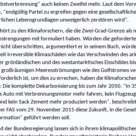
bstverbrennung" auch keinen Zweifel mehr. Laut dem Vor
, "endgültig Partei zu ergreifen gegen eine gesellschaftlich
rlichen Lebensgrundlagen unweigerlich zerstören wird".
hört zu den Klimaforschern, die die Zwei-Grad-Grenze als 
aanstrengungen mit formuliert haben. Würden die gefordert
cht überschritten, argumentiert er in seinem Buch, würd
eit irreversible Klimaschäden wie das Verschwinden des ar
r grönländischen und des westantarktisches Eisschildes bis
r großräumigen Meeresströmungen wie des Golfstromes v
rderlich ist, um dies zu errechen, haben die Klimaforscher
t: Die komplette Dekarbonisierung bis zum Jahr 2050. "In 3
ges Auto mit Verbrennungsmotor mehr fahren, kein Flugzeu
 und kein Sack Zement mehr produziert werden", beschreibt
er FAS vom 29. November 2015 diese Zukunft, in die Gesell
rmation" geführt werden soll.
d der Bundesregierung lassen sich in ihrem klimapolitischen