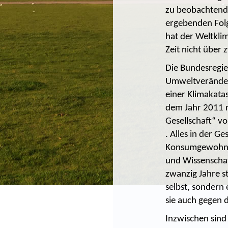
zu beobachtend
ergebenden Folg
hat der Weltkli
Zeit nicht über 
Die Bundesregier
Umweltveränder
einer Klimakata
dem Jahr 2011 n
Gesellschaft“ vo
. Alles in der G
Konsumgewohnhe
und Wissenschaf
zwanzig Jahre st
selbst, sondern
sie auch gegen
Inzwischen sind 