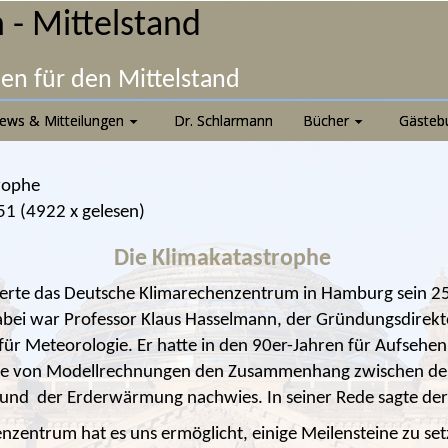
 - Mittelstand
nen für den Mittelstand
ews & Mitteilungen
Dr. Schlarmann
Bücher
Gästeb
rophe
51
(
4922 x gelesen
)
Die Klimakatastrophe
erte das Deutsche Klimarechenzentrum in Hamburg sein 25
abei war Professor Klaus Hasselmann, der Gründungsdirekt
 für Meteorologie. Er hatte in den 90er-Jahren für Aufsehen 
ilfe von Modellrechnungen den Zusammenhang zwischen d
und der Erderwärmung nachwies. In seiner Rede sagte der
nzentrum hat es uns ermöglicht, einige Meilensteine zu set