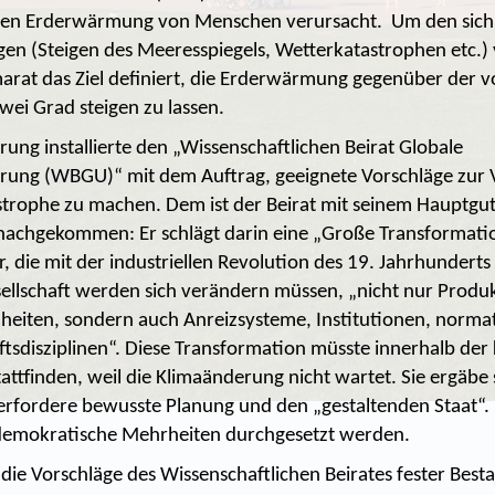
en Erderwärmung von Menschen verursacht. Um den sich
en (Steigen des Meeresspiegels, Wetterkatastrophen etc.)
marat das Ziel definiert, die Erderwärmung gegenüber der vo
zwei Grad steigen zu lassen.
ung installierte den „Wissenschaftlichen Beirat Globale
ung (WBGU)“ mit dem Auftrag, geeignete Vorschläge zur
strophe zu machen. Dem ist der Beirat mit seinem Hauptgu
achgekommen: Er schlägt darin eine „Große Transformati
r, die mit der industriellen Revolution des 19. Jahrhunderts
esellschaft werden sich verändern müssen, „nicht nur Produ
iten, sondern auch Anreizsysteme, Institutionen, norm
tsdisziplinen“. Diese Transformation müsste innerhalb d
attfinden, weil die Klimaänderung nicht wartet. Sie ergäbe 
 erfordere bewusste Planung und den „gestaltenden Staat“. 
 demokratische Mehrheiten durchgesetzt werden.
die Vorschläge des Wissenschaftlichen Beirates fester Besta