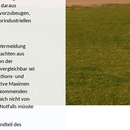
 daraus
 vorzubeugen,
rindustriellen
 Vermeidung
tachten aus
on der
 vergleichbar sei
ktions- und
ative Maximen
er kommenden
sich nicht von
Notfalls müsste
ndteil des