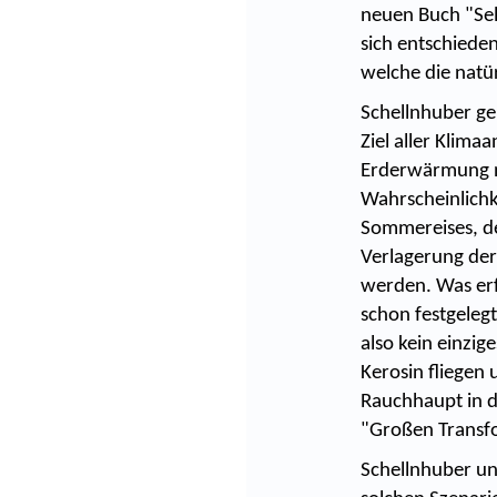
neuen Buch "Sel
sich entschieden
welche die natü
Schellnhuber ge
Ziel aller Klim
Erderwärmung ni
Wahrscheinlichk
Sommereises, de
Verlagerung de
werden. Was erfo
schon festgeleg
also kein einzi
Kerosin fliegen
Rauchhaupt in d
"Großen Transfo
Schellnhuber un