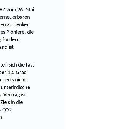
FAZ vom 26. Mai
 erneuerbaren
 neu zu denken
es Pioniere, die
g fördern,
nd ist
en sich die fast
ber 1,5 Grad
underts nicht
unterirdische
-Vertrag ist
iels in die
es CO2-
n.