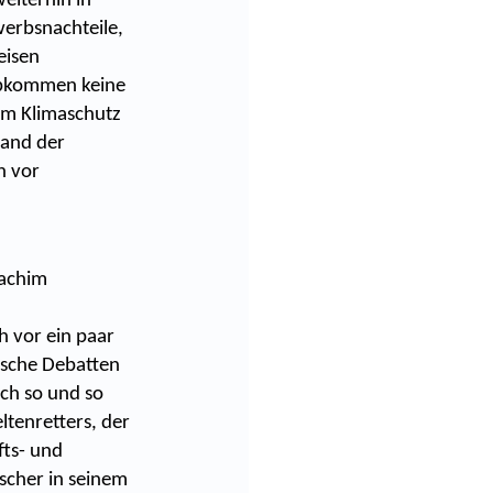
eiterhin in
werbsnachteile,
eisen
 Abkommen keine
um Klimaschutz
band der
n vor
oachim
h vor ein paar
tische Debatten
ich so und so
eltenretters, der
fts- und
scher in seinem