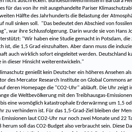
en nicht abschrecken. Bundesumweltministerin Barbara He
bes für das von ihr mit ausgehandelte Pariser Klimaschutz
weiten Hälfte des Jahrhunderts die Belastung der Atmosph
f null sinken soll. "Das bedeutet den Abschied von fossilen
g", war ihre Schlussfolgerung. Darin wurde sie von Hans 
erstützt: "Wir haben eine Studie gemacht in Potsdam, die z
h ist, die 1,5 Grad einzuhalten. Aber dann muss die induzi
chaft auch wirklich sofort eingeleitet werden. Deutschland
 in dieser Hinsicht weiterentwickeln."
limaschutz genießt kein Deutscher ein höheres Ansehen al
ktor des Mercator Research Institute on Global Commons a
uf deren Homepage die "CO2-Uhr" abläuft. Die Uhr zeigt in
 lange die Weltbevölkerung mit den Treibhausgas-Emissione
, bis eine womöglich katastrophale Erderwärmng um 1,5 od
hr zu verhindern ist. Für das 1,5-Grad-Ziel bleiben der Men
 Emissionen laut CO2-Uhr nur noch zwei Monate und 22 T
herum soll das CO2-Budget also verbraucht sein. Diese Da