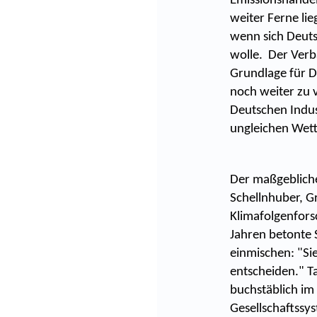
Emissionshandel
weiter Ferne li
wenn sich Deuts
wolle. Der Verb
Grundlage für D
noch weiter zu 
Deutschen Indus
ungleichen We
Der maßgebliche
Schellnhuber, G
Klimafolgenfors
Jahren betonte S
einmischen: "Sie
entscheiden." Ta
buchstäblich im
Gesellschaftssy