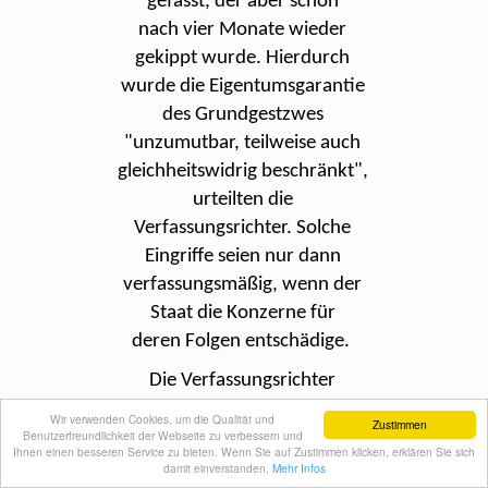
gefasst, der aber schon
nach vier Monate wieder
gekippt wurde. Hierdurch
wurde die Eigentumsgarantie
des Grundgestzwes
"unzumutbar, teilweise auch
gleichheitswidrig beschränkt",
urteilten die
Verfassungsrichter. Solche
Eingriffe seien nur dann
verfassungsmäßig, wenn der
Staat die Konzerne für
deren Folgen entschädige.
Die Verfassungsrichter
verurteilten die Regierung
Wir verwenden Cookies, um die Qualität und
Zustimmen
Benutzerfreundlichkeit der Webseite zu verbessern und
jedoch nicht zur Leistung eines
Ihnen einen besseren Service zu bieten. Wenn Sie auf Zustimmen klicken, erklären Sie sich
der Höhe nach
damit einverstanden.
Mehr Infos