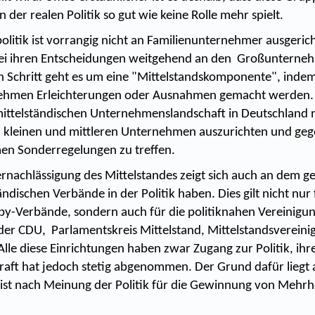
der realen Politik so gut wie keine Rolle mehr spielt.
olitik ist vorrangig nicht an Familienunternehmer ausgeric
 bei ihren Entscheidungen weitgehend an den Großunternehm
n Schritt geht es um eine "Mittelstandskomponente", indem
nehmen Erleichterungen oder Ausnahmen gemacht werden. 
mittelständischen Unternehmenslandschaft in Deutschland n
 kleinen und mittleren Unternehmen auszurichten und gege
n Sonderregelungen zu treffen.
ernachlässigung des Mittelstandes zeigt sich auch an dem ge
ändischen Verbände in der Politik haben. Dies gilt nicht nur 
by-Verbände, sondern auch für die politiknahen Vereinigu
 der CDU, Parlamentskreis Mittelstand, Mittelstandsvereini
lle diese Einrichtungen haben zwar Zugang zur Politik, ihr
aft hat jedoch stetig abgenommen. Der Grund dafür liegt 
 ist nach Meinung der Politik für die Gewinnung von Mehrh