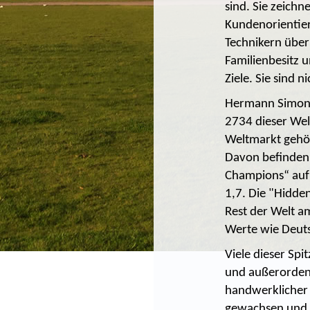
sind. Sie zeichn
Kundenorientier
Technikern über 
Familienbesitz u
Ziele. Sie sind 
Hermann Simon, 
2734 dieser Wel
Weltmarkt gehör
Davon befinden 
Champions“ auf 
1,7. Die "Hidde
Rest der Welt a
Werte wie Deuts
Viele dieser Sp
und außerordent
handwerklicher 
gewachsen und in