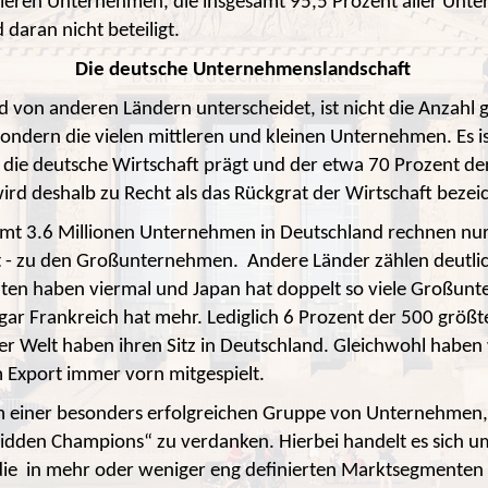
tleren Unternehmen, die insgesamt 95,5 Prozent aller Un
daran nicht beteiligt.
Die deutsche Unternehmenslandschaft
 von anderen Ländern unterscheidet, ist nicht die Anzahl 
ndern die vielen mittleren und kleinen Unternehmen. Es is
r die deutsche Wirtschaft prägt und der etwa 70 Prozent d
wird deshalb zu Recht als das Rückgrat der Wirtschaft bezei
mt 3.6 Millionen Unternehmen in Deutschland rechnen nur
t - zu den Großunternehmen. Andere Länder zählen deutlic
aten haben viermal und Japan hat doppelt so viele Großun
gar Frankreich hat mehr. Lediglich 6 Prozent der 500 größt
 Welt haben ihren Sitz in Deutschland. Gleichwohl haben 
m Export immer vorn mitgespielt.
lem einer besonders erfolgreichen Gruppe von Unternehmen
dden Champions“ zu verdanken. Hierbei handelt es sich u
e in mehr oder weniger eng definierten Marktsegmenten w