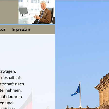
uch
Impressum
lkswagen,
 deshalb als
rtschaft nach
 teilnehmen.
 hat dadurch
nen und