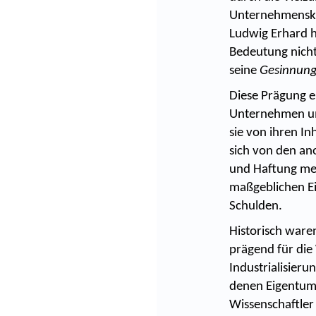
Unternehmenskul
Ludwig Erhard h
Bedeutung nicht
seine
Gesinnun
Diese Prägung er
Unternehmen um
sie von ihren In
sich von den an
und Haftung meh
maßgeblichen Ei
Schulden.
Historisch ware
prägend für die
Industrialisier
denen Eigentum 
Wissenschaftler