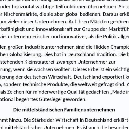
l oder horizontal wichtige Teilfunktionen übernehmen. Sie 
der Nischenmärkte, die sie aber global bedienen. Daraus erklä
m vieler dieser Unternehmen. Auf ihren Märkten gehören 
bsfähigkeit und Innovationskraft zur Gruppe der Marktfüh
viel unternehmerischer und innovativer, als die Politik all
en großen Industrieunternehmen sind die Hidden Champion
chen Globalisierung. Dies hat in Deutschland Tradition. Die 
estehenden Kleinstaaterei zwangen Unternehmer zur
erung, wenn sie wachsen wollten. Dieses Erbe ist ein wichti
tierung der deutschen Wirtschaft. Deutschland exportiert k
n, sondern technische Produkte, die weltweit gefragt sind.
als Zeichen für minderwertige Qualität gedachten „Made i
national begehrtes Gütesiegel geworden.
Die mittelständischen Familienunternehmen
mt hinzu. Die Stärke der Wirtschaft in Deutschland erklärt 
ahl mittelständischer Unternehmen. Es ist auch die besonde