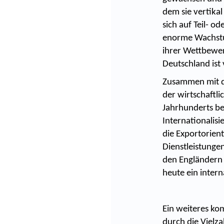
dem sie vertika
sich auf Teil- o
enorme Wachstu
ihrer Wettbewer
Deutschland ist 
Zusammen mit d
der wirtschaftli
Jahrhunderts b
Internationalisi
die Exportorien
Dienstleistunge
den Engländern 
heute ein inter
Ein weiteres kom
durch die Vielz