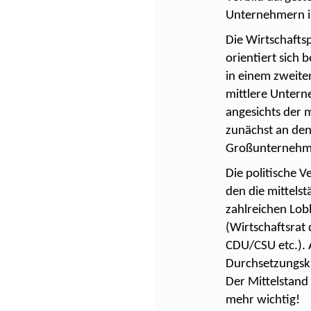
Unternehmern in 
Die Wirtschaftsp
orientiert sich
in einem zweite
mittlere Unter
angesichts der 
zunächst an den
Großunternehme
Die politische V
den die mittelst
zahlreichen Lob
(Wirtschaftsrat
CDU/CSU etc.). A
Durchsetzungskr
Der Mittelstand
mehr wichtig!