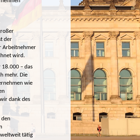
ternehmen
großer
t der
er Arbeitnehmer
chnet wird.
 18.000 – das
h mehr. Die
ternehmen wie
en
wir dank des
, den
m
eltweit tätig