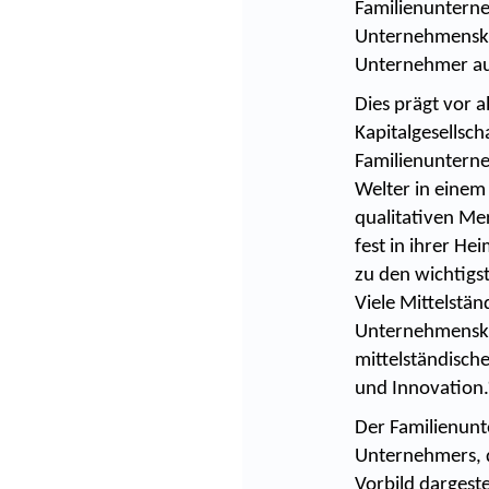
Familienuntern
Unternehmensku
Unternehmer auf
Dies prägt vor 
Kapitalgesellsc
Familienunterne
Welter in einem
qualitativen Me
fest in ihrer He
zu den wichtigs
Viele Mittelstä
Unternehmenskul
mittelständisch
und Innovation
Der Familienunt
Unternehmers, d
Vorbild dargeste