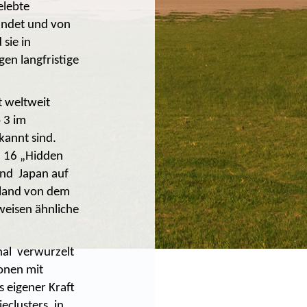
elebte
ündet und von
sie in
gen langfristige
t weltweit
 3 im
kannt sind.
d 16 „Hidden
und Japan auf
hland von dem
weisen ähnliche
nal verwurzelt
ionen mit
 eigener Kraft
eclusters, in