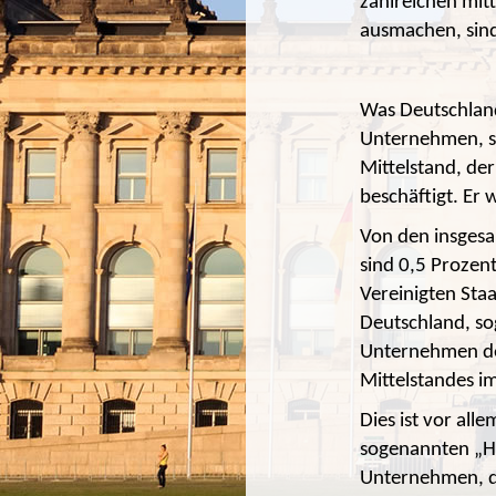
zahlreichen mit
ausmachen, sind 
Was Deutschland
Unternehmen, so
Mittelstand, de
beschäftigt. Er 
Von den insgesa
sind 0,5 Prozen
Vereinigten Sta
Deutschland, so
Unternehmen der
Mittelstandes i
Dies ist vor al
sogenannten „Hi
Unternehmen, di