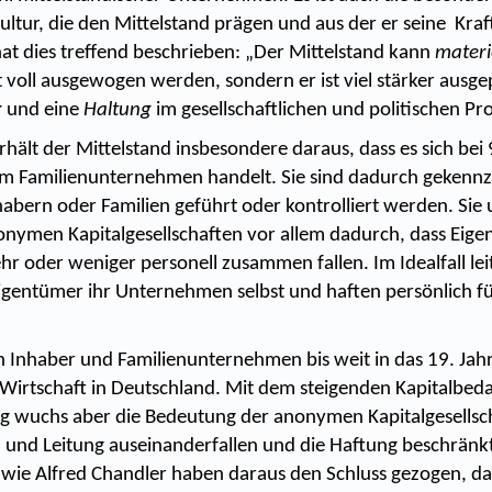
tur, die den Mittelstand prägen und aus der er seine Kraft
at dies treffend beschrieben: „Der Mittelstand kann
materi
 voll ausgewogen werden, sondern er ist viel stärker ausge
g
und eine
Haltung
im gesellschaftlichen und politischen Pro
hält der Mittelstand insbesondere daraus, dass es sich bei 
 Familienunternehmen handelt. Sie sind dadurch gekennze
habern oder Familien geführt oder kontrolliert werden. Sie
onymen Kapitalgesellschaften vor allem dadurch, dass Eige
r oder weniger personell zusammen fallen. Im Idealfall lei
gentümer ihr Unternehmen selbst und haften persönlich fü
n Inhaber und Familienunternehmen bis weit in das 19. Ja
 Wirtschaft in Deutschland. Mit dem steigenden Kapitalbed
ung wuchs aber die Bedeutung der anonymen Kapitalgesellsch
und Leitung auseinanderfallen und die Haftung beschränkt 
 wie Alfred Chandler haben daraus den Schluss gezogen, da