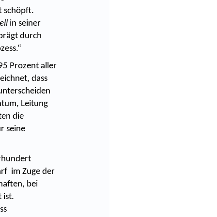
 schöpft.
ell
in seiner
prägt durch
zess.“
95 Prozent aller
ichnet, dass
 unterscheiden
ntum, Leitung
ten die
r seine
hrhundert
arf im Zuge der
aften, bei
ist.
ss