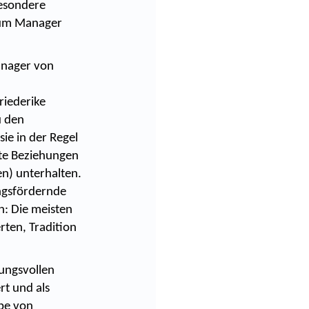
esondere
zum Manager
anager von
riederike
u den
ie in der Regel
rte Beziehungen
en) unterhalten.
ungsfördernde
: Die meisten
ten, Tradition
ungsvollen
rt und als
ppe von