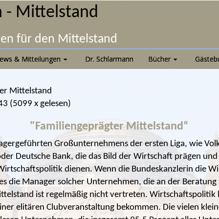
 - Mittelstand
nen für den Mittelstand
ews & Mitteilungen
Dr. Schlarmann
Bücher
Gästeb
er Mittelstand
43
(
5099 x gelesen
)
"Familiengeprägter Mittelstand“
agergeführten Großunternehmens der ersten Liga, wie Vo
der Deutsche Bank, die das Bild der Wirtschaft prägen und
 Wirtschaftspolitik dienen. Wenn die Bundeskanzlerin die Wi
nd es die Manager solcher Unternehmen, die an der Beratung
telstand ist regelmäßig nicht vertreten. Wirtschaftspolitik
iner elitären Clubveranstaltung bekommen. Die vielen klei