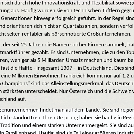
en sich durch hohe Innovationskraft und Flexibilität sowie g
ung aus. Häufig wurden sie von technischen Tüftlern gegr
Generationen hinweg erfolgreich geführt. In der Regel sind 
nd orientieren sich nicht an Quartalszahlen, sondern verfol
nicht selten rentabler als börsennotierte Großunternehmen.
der seit 25 Jahren die Namen solcher Firmen sammelt, ha
tmarktführer gezählt. Es sind Unternehmen, die zu den Top
en, weniger als 5 Milliarden Umsatz machen und kaum be
fast die Hälfte - insgesamt 1307 - in Deutschland. Dies sin
eine Millionen Einwohner, Frankreich kommt nur auf 1,2 
n Champions" sind das Alleinstellungsmerkmal, das Deutsc
m stärksten unterscheidet. Nur Österreich und die Schweiz 
chland auf.
itzenunternehmen findet man auf dem Lande. Sie sind regio
lich standorttreu. Ihren Ursprung haben sie häufig in Reg
Tradition und einem starken Unternehmergeist. Sie sind aus
 Familienhand. Häufig sind sie Teil eines größeren Industri