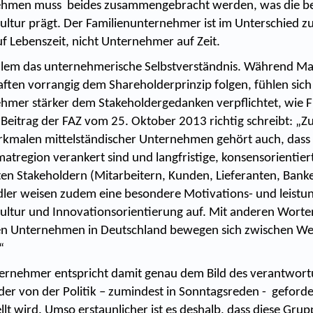
ehmen muss beides zusammengebracht werden, was die b
ltur prägt. Der Familienunternehmer ist im Unterschied 
 Lebenszeit, nicht Unternehmer auf Zeit.
allem das unternehmerische Selbstverständnis. Während M
haften vorrangig dem Shareholderprinzip folgen, fühlen sich
hmer stärker dem Stakeholdergedanken verpflichtet, wie F
 Beitrag der FAZ vom 25. Oktober 2013 richtig schreibt: „Z
rkmalen mittelständischer Unternehmen gehört auch, dass s
imatregion verankert sind und langfristige, konsensorientie
ten Stakeholdern (Mitarbeitern, Kunden, Lieferanten, Bank
ndler weisen zudem eine besondere Motivations- und leist
tur und Innovationsorientierung auf. Mit anderen Worten
en Unternehmen in Deutschland bewegen sich zwischen Wer
.“
ernehmer entspricht damit genau dem Bild des verantwort
er von der Politik – zumindest in Sonntagsreden - geforde
llt wird. Umso erstaunlicher ist es deshalb, dass diese Gru