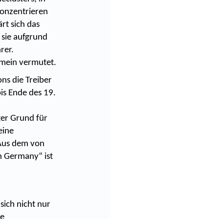
konzentrieren
rt sich das
sie aufgrund
rer.
gemein vermutet.
s die Treiber
bis Ende des 19.
ger Grund für
eine
 Aus dem von
n Germany“ ist
sich nicht nur
re