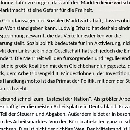
ung dafür zu sorgen, dass auf den Märkten keine wirtsch
Marktmacht ist eine Gefahr für die Freiheit.
n Grundaussagen der Sozialen Marktwirtschaft, dass es ohne
en Wohlstand geben kann. Ludwig Erhard hat deshalb eindri
tsgesinnung gewarnt, die das Verteilungsdenken vor die
erung stellt. Sozialpolitik bedeutete für ihn Aktivierung, nic
it dem Linksruck in der Gesellschaft hat sich jedoch die Ei
dert. Die Mehrheit will den fürsorgenden und regulierend
st die große Koalition mit dem Gleichbehandlungsgesetz,
s, dem Arbeitslosengeld II, Mindestlöhnen, der Investition
as Handlungsmotto ist das Primat der Politik, mit dem der S
n sich zieht.
elstand schnell zum "Lastesel der Nation". Als größter Arb
chäftigt er die meisten Arbeitsplätze in Deutschland. Er za
eil der Steuern und Abgaben. Außerdem leidet er in beso
ln des Arbeitsmarktes. Von den Bürokratielasten ganz zu s
achsen. Dies ist nicht der richtige Weg. Der Mittelstand ist