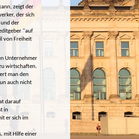
ann, zeigt der
erker, der sich
, und der
editgeber "auf
l von Freiheit
nen Unternehmer
u wirtschaften.
gert man den
Tun auch nicht
at darauf
t in
it er sich im
 mit Hilfe einer