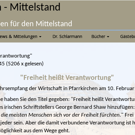
 - Mittelstand
nen für den Mittelstand
ews & Mitteilungen
Dr. Schlarmann
Bücher
Gästeb
Verantwortung"
45
(
5206 x gelesen
)
"Freiheit heißt Verantwortung"
hrsempfang der Wirtschaft in Pfarrkirchen am 10. Februar
 haben Sie den Titel gegeben: "Freiheit heißt Verantwort
s irischen Schriftstellers George Bernard Shaw hinzufügen
die meisten Menschen sich vor der Freiheit fürchten.
" Frei
 jeder sein. Aber die damit verbundene Verantwortung ist hä
öglichkeit aus dem Wege geht.