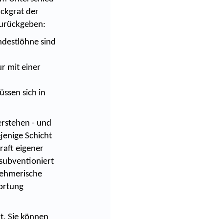
ckgrat der
 zurückgeben:
destlöhne sind
r mit einer
ssen sich in
erstehen - und
jenige Schicht
raft eigener
t subventioniert
rnehmerische
ortung
lt. Sie können