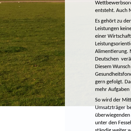
Wettbewerbsordn
entsteht. Auch 
Es gehört zu de
Leistungen kein
einer Wirtschaf
Leistungsorienti
Alimentierung. M
Deutschen verän
Diesem Wunsch i
Gesundheitsfond
gern gefolgt. D
mehr Aufgaben a
So wird der Mitt
Umsatzträger bes
überwiegenden T
unter den Fesse
ständig weiter w