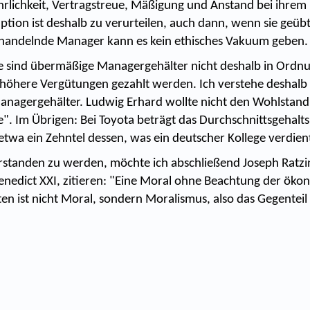
rlichkeit, Vertragstreue, Mäßigung und Anstand bei ihrem
tion ist deshalb zu verurteilen, auch dann, wenn sie geübte
 handelnde Manager kann es kein ethisches Vakuum geben.
se sind übermäßige Managergehälter nicht deshalb in Ordnu
höhere Vergütungen gezahlt werden. Ich verstehe deshalb
nagergehälter. Ludwig Erhard wollte nicht den Wohlstand
e". Im Übrigen: Bei Toyota beträgt das Durchschnittsgehalts
etwa ein Zehntel dessen, was ein deutscher Kollege verdien
standen zu werden, möchte ich abschließend Joseph Ratzi
Benedict XXI, zitieren: "Eine Moral ohne Beachtung der ök
en ist nicht Moral, sondern Moralismus, also das Gegenteil