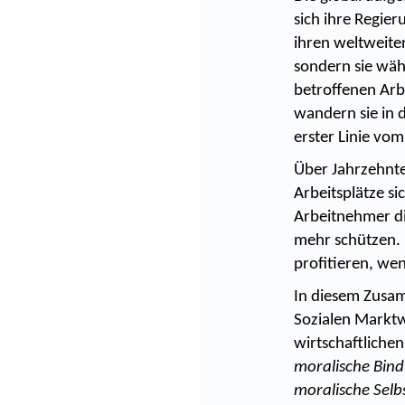
sich ihre Regie
ihren weltweite
sondern sie wäh
betroffenen Arb
wandern sie in 
erster Linie vom
Über Jahrzehnte 
Arbeitsplätze s
Arbeitnehmer di
mehr schützen. 
profitieren, wen
In diesem Zusam
Sozialen Marktw
wirtschaftlichen
moralische Bind
moralische Selbs