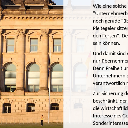
Wie eine solche
"Unternehmerbru
noch gerade "übe
Pleitegeier sitz
den Fersen". Der
sein können.
Und damit sind
nur übernehmen,
Denn Freiheit u
Unternehmern di
verantwortlich
Zur Sicherung de
beschränkt, der
die wirtschaftli
Interesse des G
Sonderinteressen