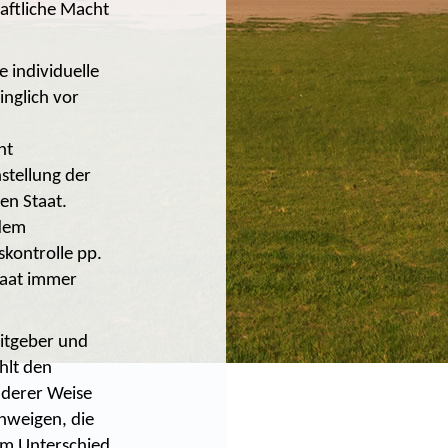
aftliche Macht
 individuelle
nglich vor
ht
nstellung der
en Staat.
 dem
skontrolle pp.
taat immer
eitgeber und
hlt den
nderer Weise
chweigen, die
 im Unterschied