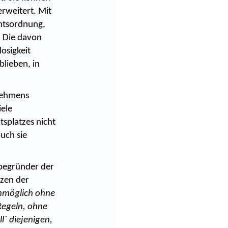
erweitert. Mit
chtsordnung,
. Die davon
osigkeit
lieben, in
rnehmens
iele
splatzes nicht
uch sie
tbegründer der
nzen der
 unmöglich ohne
Regeln, ohne
ll´ diejenigen,