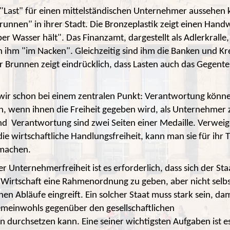
 "Last" für einen mittelständischen Unternehmer aussehen k
nnen" in ihrer Stadt. Die Bronzeplastik zeigt einen Handw
r Wasser hält". Das Finanzamt, dargestellt als Adlerkralle
en ihm "im Nacken". Gleichzeitig sind ihm die Banken und Kr
 Brunnen zeigt eindrücklich, dass Lasten auch das Gegentei
 wir schon bei einem zentralen Punkt: Verantwortung kön
 wenn ihnen die Freiheit gegeben wird, als Unternehmer z
nd Verantwortung sind zwei Seiten einer Medaille. Verwei
e wirtschaftliche Handlungsfreiheit, kann man sie für ihr 
 machen.
r Unternehmerfreiheit ist es erforderlich, dass sich der Sta
 Wirtschaft eine Rahmenordnung zu geben, aber nicht selbs
chen Abläufe eingreift. Ein solcher Staat muss stark sein, dam
emeinwohls gegenüber den gesellschaftlichen
 durchsetzen kann. Eine seiner wichtigsten Aufgaben ist es,