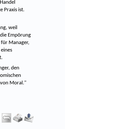
 Handel
 Praxis ist.
ng, weil
 die Empörung
 für Manager,
 eines
t.
nger, den
onomischen
 von Moral."