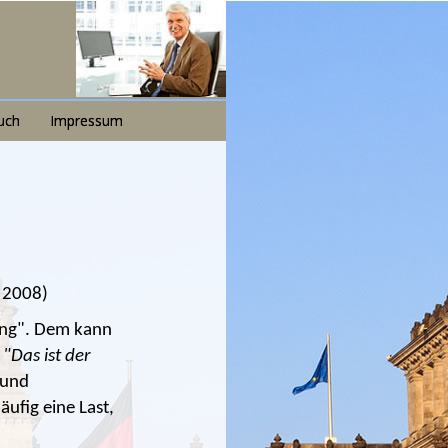
uch
Impressum
 2008)
ung". Dem kann
:
"Das ist der
 und
ufig eine Last,