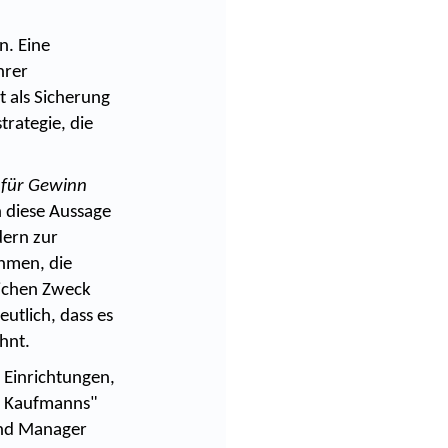
n. Eine
hrer
t als Sicherung
trategie, die
 für Gewinn
diese Aussage
dern zur
hmen, die
lichen Zweck
utlich, dass es
hnt.
 Einrichtungen,
en Kaufmanns"
und Manager