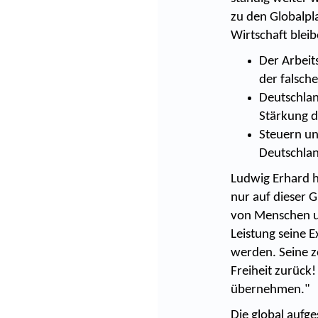
zu den Globalpl
Wirtschaft blei
Der Arbeit
der falsch
Deutschlan
Stärkung d
Steuern un
Deutschlan
Ludwig Erhard h
nur auf dieser G
von Menschen um
Leistung seine E
werden. Seine ze
Freiheit zurück
übernehmen."
Die global aufge