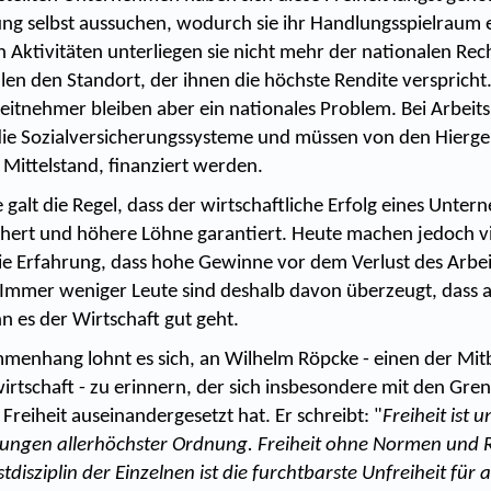
rung selbst aussuchen, wodurch sie ihr Handlungsspielraum 
n Aktivitäten unterliegen sie nicht mehr der nationalen Re
len den Standort, der ihnen die höchste Rendite verspricht
eitnehmer bleiben aber ein nationales Problem. Bei Arbeitsl
die Sozialversicherungssysteme und müssen von den Hiergeb
 Mittelstand, finanziert werden.
galt die Regel, dass der wirtschaftliche Erfolg eines Unte
ichert und höhere Löhne garantiert. Heute machen jedoch v
e Erfahrung, dass hohe Gewinne vor dem Verlust des Arbeit
Immer weniger Leute sind deshalb davon überzeugt, dass a
n es der Wirtschaft gut geht.
menhang lohnt es sich, an Wilhelm Röpcke - einen der Mi
irtschaft - zu erinnern, der sich insbesondere mit den Gre
 Freiheit auseinandergesetzt hat. Er schreibt: "
Freiheit ist
ungen allerhöchster Ordnung. Freiheit ohne Normen und 
tdisziplin der Einzelnen ist die furchtbarste Unfreiheit für a