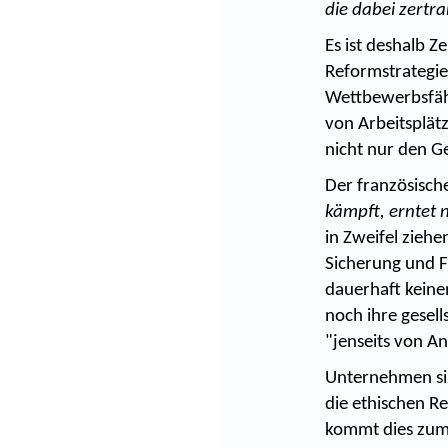
die dabei zertr
Es ist deshalb Z
Reformstrategie,
Wettbewerbsfähi
von Arbeitsplät
nicht nur den G
Der französische
kämpft, erntet n
in Zweifel zieh
Sicherung und F
dauerhaft keine
noch ihre gesell
"jenseits von An
Unternehmen sin
die ethischen R
kommt dies zum