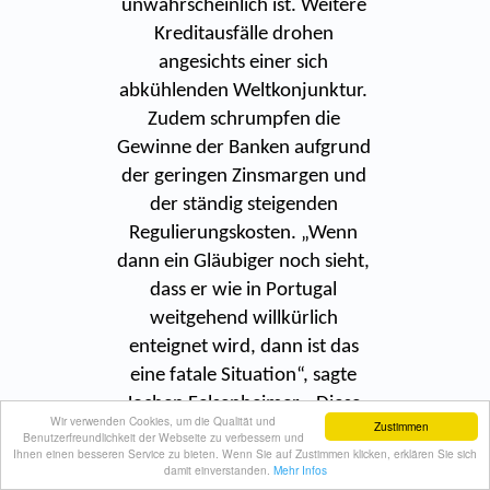
unwahrscheinlich ist. Weitere
Kreditausfälle drohen
angesichts einer sich
abkühlenden Weltkonjunktur.
Zudem schrumpfen die
Gewinne der Banken aufgrund
der geringen Zinsmargen und
der ständig steigenden
Regulierungskosten. „Wenn
dann ein Gläubiger noch sieht,
dass er wie in Portugal
weitgehend willkürlich
enteignet wird, dann ist das
eine fatale Situation“, sagte
Jochen Felsenheimer. „Diese
Wir verwenden Cookies, um die Qualität und
Zustimmen
Aktion belastet den ganzen
Benutzerfreundlichkeit der Webseite zu verbessern und
Ihnen einen besseren Service zu bieten. Wenn Sie auf Zustimmen klicken, erklären Sie sich
europäischen Finanzsektor.“
damit einverstanden.
Mehr Infos